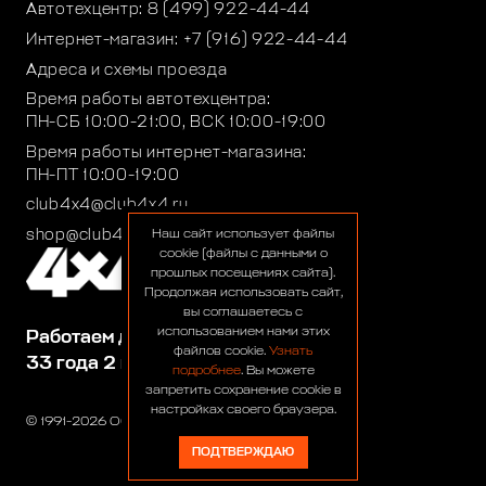
Автотехцентр:
8 (499) 922-44-44
Интернет-магазин:
+7 (916) 922-44-44
Адреса и схемы проезда
Время работы автотехцентра:
ПН-СБ 10:00-21:00, ВСК 10:00-19:00
Время работы интернет-магазина:
ПН-ПТ 10:00-19:00
club4x4@club4x4.ru
shop@club4x4.ru
Наш сайт использует файлы
cookie (файлы с данными о
прошлых посещениях сайта).
Продолжая использовать сайт,
вы соглашаетесь с
использованием нами этих
Работаем для вас:
файлов cookie.
Узнать
33 года 2 месяца 25 дней
подробнее
. Вы можете
запретить сохранение cookie в
настройках своего браузера.
© 1991-2026 ООО «Сервис 4х4»
ПОДТВЕРЖДАЮ