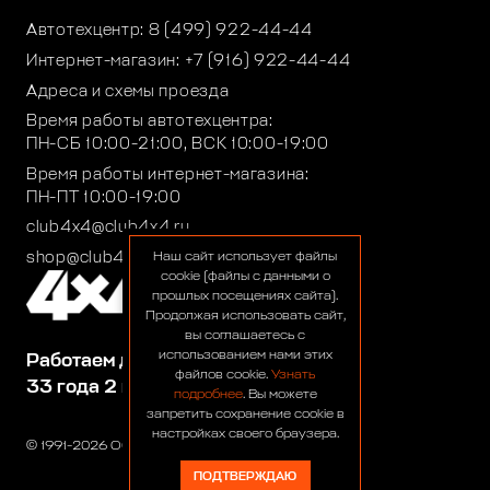
Автотехцентр:
8 (499) 922-44-44
Интернет-магазин:
+7 (916) 922-44-44
Адреса и схемы проезда
Время работы автотехцентра:
ПН-СБ 10:00-21:00, ВСК 10:00-19:00
Время работы интернет-магазина:
ПН-ПТ 10:00-19:00
club4x4@club4x4.ru
shop@club4x4.ru
Наш сайт использует файлы
cookie (файлы с данными о
прошлых посещениях сайта).
Продолжая использовать сайт,
вы соглашаетесь с
использованием нами этих
Работаем для вас:
файлов cookie.
Узнать
33 года 2 месяца 24 дня
подробнее
. Вы можете
запретить сохранение cookie в
настройках своего браузера.
© 1991-2026 ООО «Сервис 4х4»
ПОДТВЕРЖДАЮ