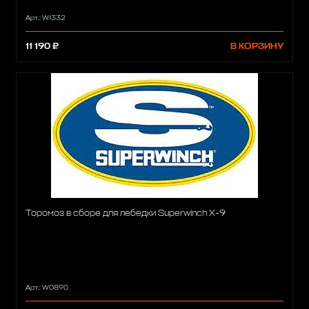
Арт.: W1332
11 190 ₽
В КОРЗИНУ
Торомоз в сборе для лебедки Superwinch X-9
Арт.: W0890