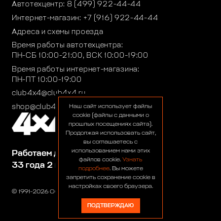
Автотехцентр:
8 (499) 922-44-44
Интернет-магазин:
+7 (916) 922-44-44
Адреса и схемы проезда
Время работы автотехцентра:
ПН-СБ 10:00-21:00, ВСК 10:00-19:00
Время работы интернет-магазина:
ПН-ПТ 10:00-19:00
club4x4@club4x4.ru
shop@club4x4.ru
Наш сайт использует файлы
cookie (файлы с данными о
прошлых посещениях сайта).
Продолжая использовать сайт,
вы соглашаетесь с
использованием нами этих
Работаем для вас:
файлов cookie.
Узнать
33 года 2 месяца 22 дня
подробнее
. Вы можете
запретить сохранение cookie в
настройках своего браузера.
© 1991-2026 ООО «Сервис 4х4»
ПОДТВЕРЖДАЮ