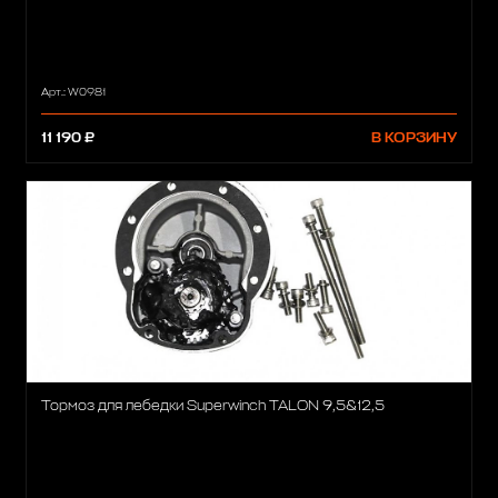
Арт.: W0981
11 190 ₽
В КОРЗИНУ
Тормоз для лебедки Superwinch TALON 9,5&12,5