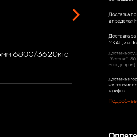
Доставка по
в пределах
Доставка за
МКАД и в П
,6мм 6800/3620кгс
Доставка осущ
("бетонка"- 30
менеджером)
Доставка в го
компаниями в 
тарифов.
Подробнее
Оплат