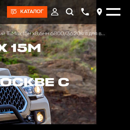
КАТАЛОГ
T-Max 15м x8,6мм 6800/3620кгс для внедорожника
X 15М
ОСКВЕ С