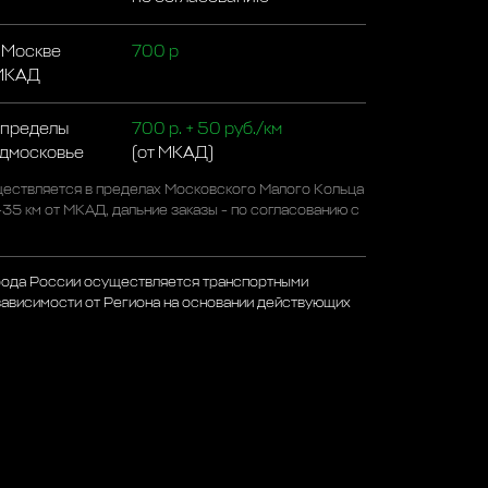
 Москве
700 р
 МКАД
 пределы
700 р. + 50 руб./км
одмосковье
(от МКАД)
ествляется в пределах Московского Малого Кольца
-35 км от МКАД, дальние заказы - по согласованию с
рода России осуществляется транспортными
зависимости от Региона на основании действующих
а