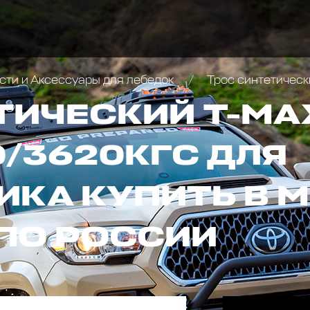
сти и Аксессуары для лебедок
Трос синтетический 
ТИЧЕСКИЙ T-MA
0/3620КГС ДЛЯ
КА КУПИТЬ В М
ПО РОССИИ