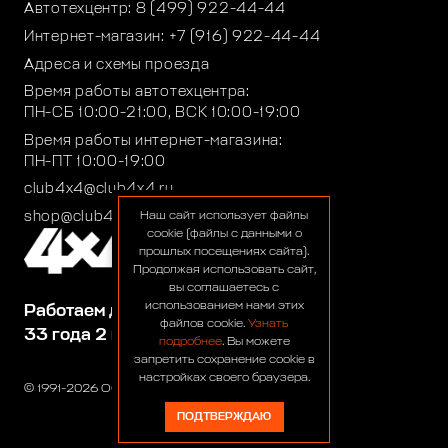
Автотехцентр:
8 (499) 922-44-44
Интернет-магазин:
+7 (916) 922-44-44
Адреса и схемы проезда
Время работы автотехцентра:
ПН-СБ 10:00-21:00, ВСК 10:00-19:00
Время работы интернет-магазина:
ПН-ПТ 10:00-19:00
club4x4@club4x4.ru
shop@club4x4.ru
Наш сайт использует файлы
cookie (файлы с данными о
прошлых посещениях сайта).
Продолжая использовать сайт,
вы соглашаетесь с
использованием нами этих
Работаем для вас:
файлов cookie.
Узнать
33 года 2 месяца 26 дней
подробнее
. Вы можете
запретить сохранение cookie в
настройках своего браузера.
© 1991-2026 ООО «Сервис 4х4»
ПОДТВЕРЖДАЮ