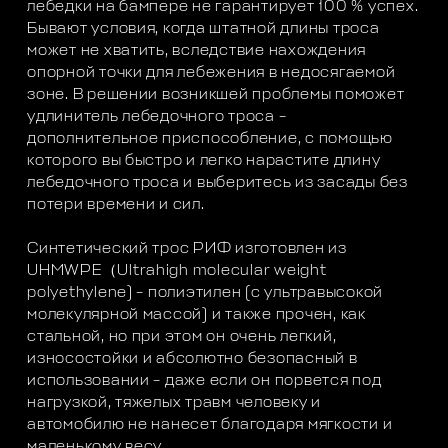
лебедки на бампере не гарантирует 100 % успех.
Бывают условия, когда штатной длины троса
может не хватить, вследствие нахождения
опорной точки для лебежения в недосягаемой
зоне. В решении возникшей проблемы поможет
удлинитель лебедочного троса –
дополнительное приспособление, с помощью
которого вы быстро и легко нарастите длину
лебедочного троса и выберитесь из засады без
потери времени и сил.
Синтетический трос РИФ изготовлен из
UHMWPE（Ultrahigh molecular weight
polyethylene) – полиэтилен (c ультравысокой
молекулярной массой) и также прочен, как
стальной, но при этом он очень легкий,
износостойки и абсолютно безопасный в
использовании – даже если он порвется под
нагрузкой, тяжелых травм человеку и
автомобилю не нанесет благодаря мягкости и
маленькому весу.