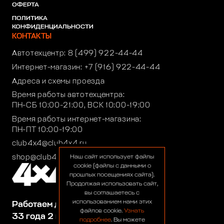
ОФЕРТА
ПОЛИТИКА
КОНФИДЕНЦИАЛЬНОСТИ
КОНТАКТЫ
Автотехцентр:
8 (499) 922-44-44
Интернет-магазин:
+7 (916) 922-44-44
Адреса и схемы проезда
Время работы автотехцентра:
ПН-СБ 10:00-21:00, ВСК 10:00-19:00
Время работы интернет-магазина:
ПН-ПТ 10:00-19:00
club4x4@club4x4.ru
shop@club4x4.ru
Наш сайт использует файлы
cookie (файлы с данными о
прошлых посещениях сайта).
Продолжая использовать сайт,
вы соглашаетесь с
использованием нами этих
Работаем для вас:
файлов cookie.
Узнать
33 года 2 месяца 25 дней
подробнее
. Вы можете