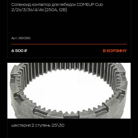
Соленоид контактор для лебедок COMEUP Cub
2/2s/3/3s/4/4s (250A, 12В)
Арт.: 881385
6 500 ₽
В КОРЗИНУ
шестерня 2 ступень 25\30