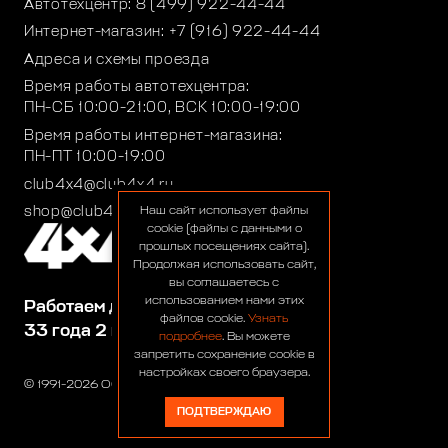
Автотехцентр:
8 (499) 922-44-44
Интернет-магазин:
+7 (916) 922-44-44
Адреса и схемы проезда
Время работы автотехцентра:
ПН-СБ 10:00-21:00, ВСК 10:00-19:00
Время работы интернет-магазина:
ПН-ПТ 10:00-19:00
club4x4@club4x4.ru
shop@club4x4.ru
Наш сайт использует файлы
cookie (файлы с данными о
прошлых посещениях сайта).
Продолжая использовать сайт,
вы соглашаетесь с
использованием нами этих
Работаем для вас:
файлов cookie.
Узнать
33 года 2 месяца 23 дня
подробнее
. Вы можете
запретить сохранение cookie в
настройках своего браузера.
© 1991-2026 ООО «Сервис 4х4»
ПОДТВЕРЖДАЮ