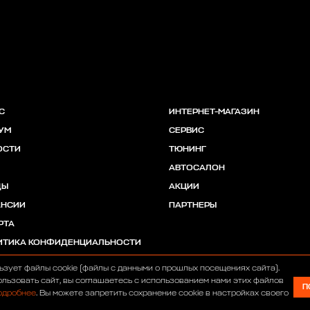
С
ИНТЕРНЕТ-МАГАЗИН
УМ
СЕРВИС
ОСТИ
ТЮНИНГ
АВТОСАЛОН
ДЫ
АКЦИИ
АНСИИ
ПАРТНЕРЫ
РТА
ИТИКА КОНФИДЕНЦИАЛЬНОСТИ
ьзует файлы cookie (файлы с данными о прошлых посещениях сайта).
льзовать сайт, вы соглашаетесь с использованием нами этих файлов
П
одробнее
. Вы можете запретить сохранение cookie в настройках своего