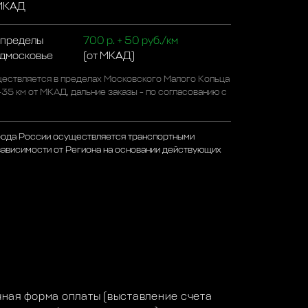
 МКАД
 пределы
700 р. + 50 руб./км
одмосковье
(от МКАД)
ествляется в пределах Московского Малого Кольца
-35 км от МКАД, дальние заказы - по согласованию с
рода России осуществляется транспортными
зависимости от Региона на основании действующих
а
ная форма оплаты (выставление счета