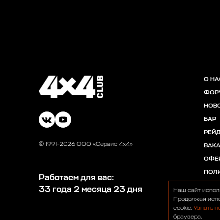
О НА
ФОР
НОВ
БАР
РЕЙ
© 1991-2026 ООО «Сервис 4х4»
ВАК
ОФЕ
ПОЛ
Работаем для вас:
33 года 2 месяца 23 дня
Наш сайт испол
Продолжая испо
cookie.
Узнать п
браузера.