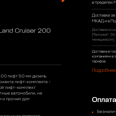
в пределах
Доставка за
МКАД и в П
Land Cruiser 200
Доставка осущ
("бетонка"- 30
менеджером)
Доставка в го
компаниями в 
тарифов.
Подробнее
200 лифт 50 мм дизель
рианта лифт-комплекта -
ой лифт-комплект
тные автомобили, не
Оплат
и и прочим доп
Безналич