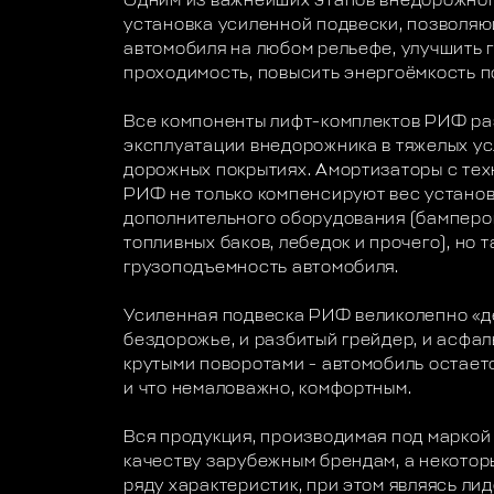
Одним из важнейших этапов внедорожног
установка усиленной подвески, позволя
автомобиля на любом рельефе, улучшить
проходимость, повысить энергоёмкость п
Все компоненты лифт-комплектов РИФ ра
эксплуатации внедорожника в тяжелых ус
дорожных покрытиях. Амортизаторы с тех
РИФ не только компенсируют вес устано
дополнительного оборудования (бамперов
топливных баков, лебедок и прочего), но
грузоподъемность автомобиля.
Усиленная подвеска РИФ великолепно «д
бездорожье, и разбитый грейдер, и асфа
крутыми поворотами - автомобиль остает
и что немаловажно, комфортным.
Вся продукция, производимая под маркой
качеству зарубежным брендам, а некотор
ряду характеристик, при этом являясь л