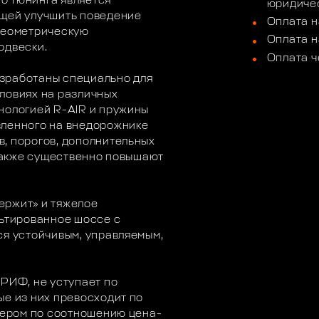
о тюнинга является
юридичес
ющей улучшить поведение
Оплата н
 геометрическую
Оплата н
одвески.
Оплата ч
зработаны специально для
ловиях на различных
нологией R-AIR и пружины
вленного на внедорожнике
, порогов, дополнительных
 также существенно повышают
ержит» и тяжелое
льтированное шоссе с
ся устойчивым, управляемым,
 РИФ, не уступает по
ые из них превосходит по
идером по соотношению цена-