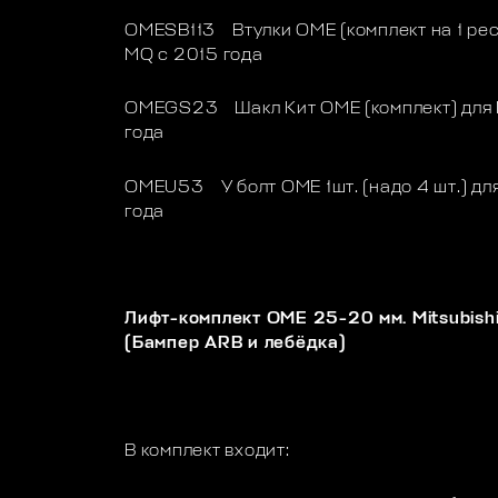
OMESB113 Втулки OME (комплект на 1 рес
MQ с 2015 года
OMEGS23 Шакл Кит OME (комплект) для M
года
OMEU53 У болт OME 1шт. (надо 4 шт.) для
года
Лифт-комплект OME 25-20 мм. Mitsubish
(Бампер ARB и лебёдка)
В комплект входит: