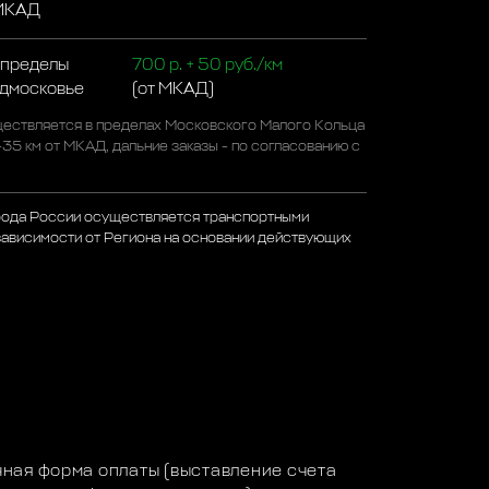
 МКАД
 пределы
700 р. + 50 руб./км
одмосковье
(от МКАД)
ествляется в пределах Московского Малого Кольца
-35 км от МКАД, дальние заказы - по согласованию с
рода России осуществляется транспортными
зависимости от Региона на основании действующих
а
ная форма оплаты (выставление счета