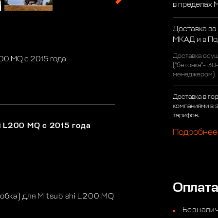
в пределах
Доставка за
МКАД и в П
Доставка осущ
200 MQ с 2015 года
("бетонка"- 30
менеджером)
Доставка в го
компаниями в 
тарифов.
i L200 MQ с 2015 года
Подробнее
Оплат
бка) для Mitsubishi L200 MQ
Безналич