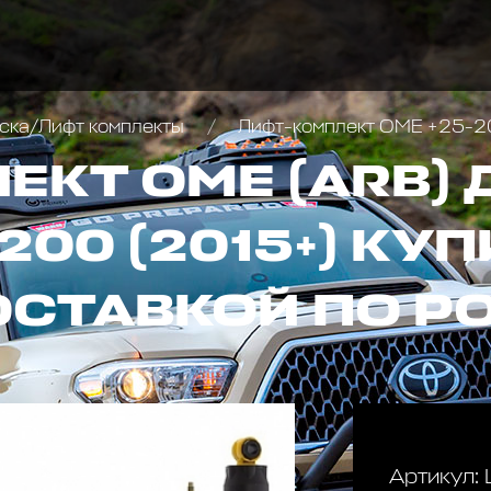
ска/Лифт комплекты
Лифт-комплект OME +25-20 
ЕКТ OME (ARB) 
200 (2015+) КУП
ОСТАВКОЙ ПО Р
Артикул: