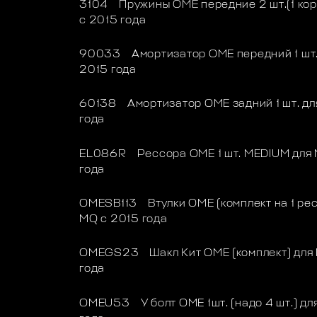
3104 Пружины OME передние 2 шт.(1 коро
с 2015 года
90033 Амортизатор OME передний 1 шт. 
2015 года
60138 Амортизатор OME задний 1 шт. для
года
EL086R Рессора OME 1 шт. MEDIUM для M
года
OMESB113 Втулки OME (комплект на 1 рес
MQ с 2015 года
OMEGS23 Шакл Кит OME (комплект) для M
года
OMEU53 У болт OME 1шт. (надо 4 шт.) для