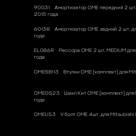
90031 Амортизатор OME передний 2 шт. 
2015 года
60138 Амортизатор OME задний 2 шт. дл
года
EL086R Рессора OME 2 шт. MEDIUM для M
года
OMESB113 Втулки OME (комплект) для Mit
OMEGS23 Шакл Кит OME (комплект) для M
года
OMEU53 У болт OME 4шт. для Mitsubish