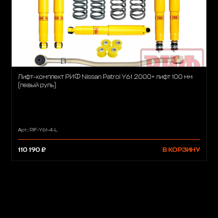
Лифт-комплект РИФ Nissan Patrol Y61 2000+ лифт 100 мм
(левый руль)
Арт.: RIF-Y61-4-L
110 190 ₽
В КОРЗИНУ