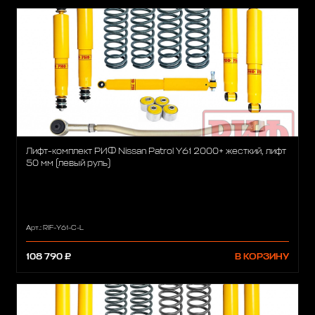
Лифт-комплект РИФ Nissan Patrol Y61 2000+ жесткий, лифт
50 мм (левый руль)
Арт.: RIF-Y61-C-L
108 790 ₽
В КОРЗИНУ