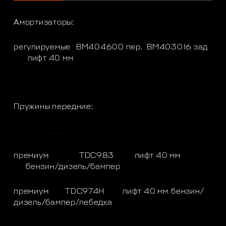
Амортизаторы:
регулируемые
BM404600 пер.
BM403016 зад
лифт 40 мм
Пружины передние:
премиум
TDC974
лифт 40 мм
бензин/дизель
премиум
TDC983
лифт 40 мм
бензин/дизель/бампер
премиум
TDC974H
лифт 40 мм
бензин/
дизель/бампер/лебедка