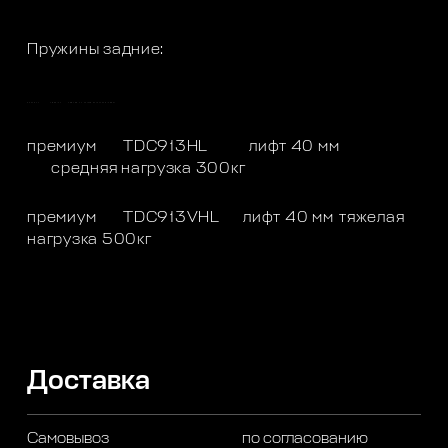
Пружины задние:
премиум
TDC913L
лифт 40 мм
легкая нагрузка 0-300кг
премиум
TDC913HL
лифт 40 мм
средняя нагрузка 300кг
премиум
TDC913VHL
лифт 40 мм
тяжелая
нагрузка 500кг
Доставка
Самовывоз
по согласованию