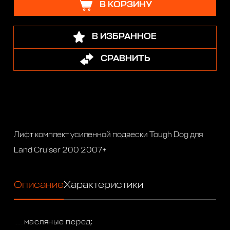
В КОРЗИНУ
В ИЗБРАННОЕ
СРАВНИТЬ
Лифт комплект усиленной подвески Tough Dog для
Land Cruiser 200 2007+
Описание
Характеристики
масляные перед:
Амортизаторы