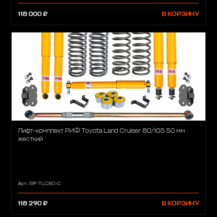
118 000 ₽
В КОРЗИНУ
Лифт-комплект РИФ Toyota Land Cruiser 80/105 50 мм
жесткий
Арт.: RIF-TLC80-C
118 290 ₽
В КОРЗИНУ