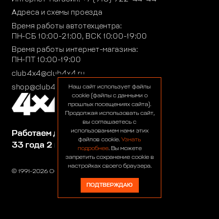
Адреса и схемы проезда
Время работы автотехцентра:
ПН-СБ 10:00-21:00, ВСК 10:00-19:00
Время работы интернет-магазина:
ПН-ПТ 10:00-19:00
club4x4@club4x4.ru
shop@club4x4.ru
Наш сайт использует файлы
cookie (файлы с данными о
прошлых посещениях сайта).
Продолжая использовать сайт,
вы соглашаетесь с
использованием нами этих
Работаем для вас:
файлов cookie.
Узнать
33 года 2 месяца 25 дней
подробнее
. Вы можете
запретить сохранение cookie в
настройках своего браузера.
© 1991-2026 ООО «Сервис 4х4»
ПОДТВЕРЖДАЮ