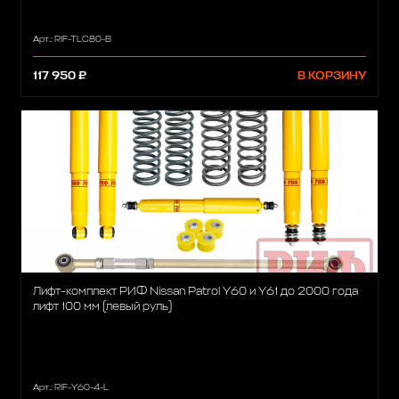
Арт.: RIF-TLC80-B
117 950 ₽
В КОРЗИНУ
Лифт-комплект РИФ Nissan Patrol Y60 и Y61 до 2000 года
лифт 100 мм (левый руль)
Арт.: RIF-Y60-4-L