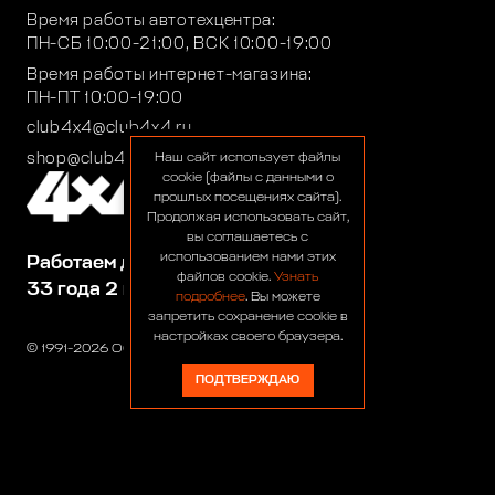
Время работы автотехцентра:
ПН-СБ 10:00-21:00, ВСК 10:00-19:00
Время работы интернет-магазина:
ПН-ПТ 10:00-19:00
club4x4@club4x4.ru
shop@club4x4.ru
Наш сайт использует файлы
cookie (файлы с данными о
прошлых посещениях сайта).
Продолжая использовать сайт,
вы соглашаетесь с
использованием нами этих
Работаем для вас:
файлов cookie.
Узнать
33 года 2 месяца 25 дней
подробнее
. Вы можете
запретить сохранение cookie в
настройках своего браузера.
© 1991-2026 ООО «Сервис 4х4»
ПОДТВЕРЖДАЮ