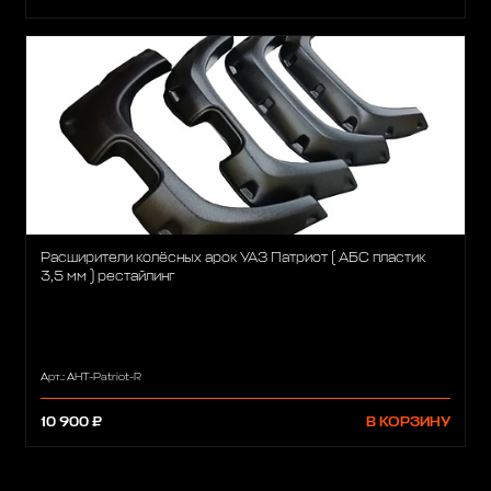
Расширители колёсных арок УАЗ Патриот ( АБС пластик
3,5 мм ) рестайлинг
Арт.: АНТ-Patriot-R
10 900 ₽
В КОРЗИНУ