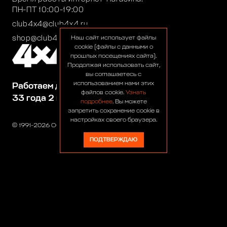
ПН-ПТ 10:00-19:00
club4x4@club4x4.ru
shop@club4x4.ru
Наш сайт использует файлы
cookie (файлы с данными о
прошлых посещениях сайта).
Продолжая использовать сайт,
вы соглашаетесь с
использованием нами этих
Работаем для вас:
файлов cookie.
Узнать
33 года 2 месяца 23 дня
подробнее
. Вы можете
запретить сохранение cookie в
настройках своего браузера.
© 1991-2026 ООО «Сервис 4х4»
ПОДТВЕРЖДАЮ