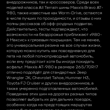
внедорожников, так и кроссоверов. Среди всех
моделей класса All Terrain шины Maxxis Bravo AT-
980, также известные как Worm-Drive, остаются
в числе лучших по проходимости, и отзывы о них
полны рассказов об офф-роудных подвигах.
Действительно, тесты подтверждают, что
возможности на бездорожье приближают «980-
й Максис» к грязевым покрышкам. Тем не менее,
это универсальная резина на все случаи жизни,
которую можно купить как повседневную для
лета на любой полноприводный автомобиль,
если ему предстоит хотя бы иногда покидать
асфальт. Maxxis AT-980 в размере 265/70R17
отлично подойдёт для стандартных Jeep
Wrangler JK, Chevrolet Tahoe, Hummer H3,
Toyota FJ Cruiser и других внедорожников, а
также умеренно подготовленных автомобилей.
Поведение этих шин на дорогах разных типов
позволяет выбрать их для дальних поездок,
особенно когда на предстоящих маршрутах