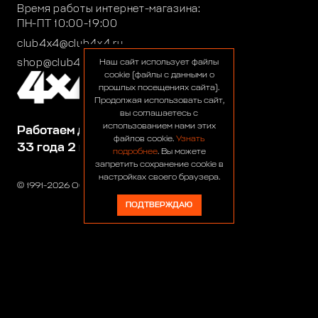
Время работы интернет-магазина:
ПН-ПТ 10:00-19:00
club4x4@club4x4.ru
shop@club4x4.ru
Наш сайт использует файлы
cookie (файлы с данными о
прошлых посещениях сайта).
Продолжая использовать сайт,
вы соглашаетесь с
использованием нами этих
Работаем для вас:
файлов cookie.
Узнать
33 года 2 месяца 22 дня
подробнее
. Вы можете
запретить сохранение cookie в
настройках своего браузера.
© 1991-2026 ООО «Сервис 4х4»
ПОДТВЕРЖДАЮ