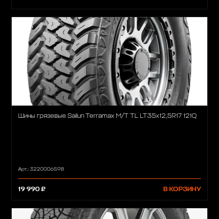
Шины грязевые Sailun Terramax M/T TL LT35x12,5R17 121Q
Арт.: 3220006598
19 990 ₽
В КОРЗИНУ