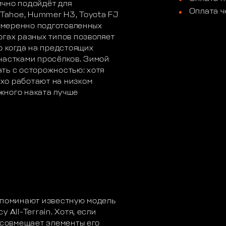
ично подойдёт для
Оплата ч
 Tahoe, Hummer H3, Toyota FJ
 умеренно подготовленных
огах разных типов позволяет
о когда на предстоящих
частками просёлков. Зимой
ть с осторожностью: хотя
хо работают на низком
ежного наката лучше
апоминают известную модель
 All-Terrain. Хотя, если
т совмещает элементы его