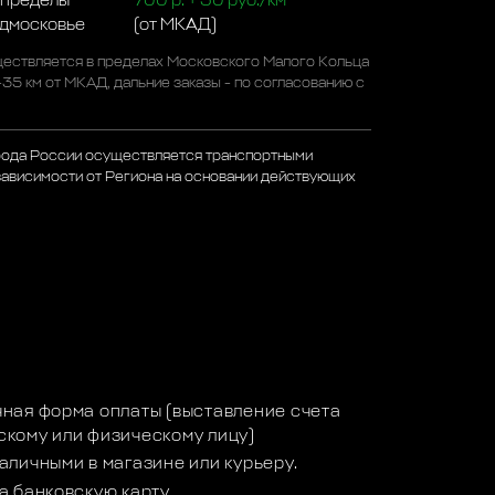
 пределы
700 р. + 50 руб./км
одмосковье
(от МКАД)
ествляется в пределах Московского Малого Кольца
-35 км от МКАД, дальние заказы - по согласованию с
рода России осуществляется транспортными
зависимости от Региона на основании действующих
а
ная форма оплаты (выставление счета
кому или физическому лицу)
аличными в магазине или курьеру.
а банковскую карту.