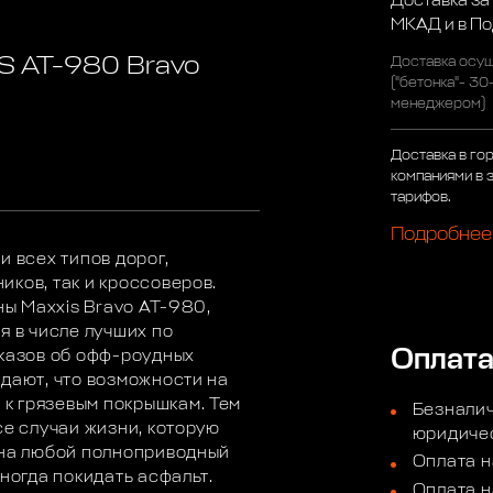
Доставка за
МКАД и в П
S AT-980 Bravo
Доставка осущ
("бетонка"- 30
менеджером)
Доставка в го
компаниями в 
тарифов.
Подробнее
и всех типов дорог,
ков, так и кроссоверов.
ны Maxxis Bravo AT-980,
я в числе лучших по
Оплат
сказов об офф-роудных
ждают, что возможности на
к грязевым покрышкам. Тем
Безналич
се случаи жизни, которую
юридичес
 на любой полноприводный
Оплата н
иногда покидать асфальт.
Оплата н