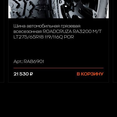
Шина автомобильная грязевая
всесезонная ROADCRUZA RA3200 M/T
LT275/65R18 119/116Q POR
Арт.: RA86901
21 530 ₽
В КОРЗИНУ