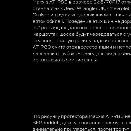
Maxxis AT-980 в размере 265/70R17 отл
стандартных Jeep Wrangler JK, Chevrolet
Cruiser и других внедорожников, а также
автомобилей. Поведение этих шин на дор
выбрать их для дальних поездок, особенн
маршрутах шоссе будут чередоваться с у
эту вседорожную резину надо использова
AT-980 считаются всесезонными и непло
давлении в глубоком снегу, для льда и сн
использовать зимние шины.
По рисунку протектора Maxxis AT-980 н
BFGoodrich, давшую название всему классу
внимательно приглядеться, протектор ту