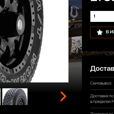
В 
Достав
Самовывоз
Доставка по
в пределах