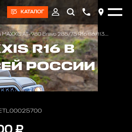
КАТАЛОГ
MAXXIS AT-980 Bravo 285/75 R16 116/113Q
IS R16 В
СЕЙ РОССИИ
: ETL00025700
00 ₽