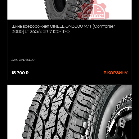
Шина вседорожная GINELL GN3000 M/T (Comforser
3000) LT265/65R17 120/117Q
Арт.: GN784401
15 700 ₽
В КОРЗИНУ