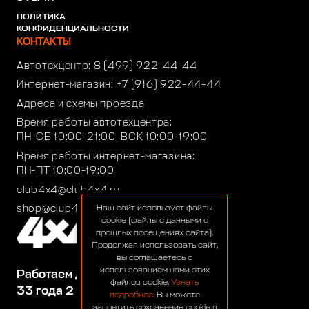
ПОЛИТИКА
КОНФИДЕНЦИАЛЬНОСТИ
КОНТАКТЫ
Автотехцентр:
8 (499) 922-44-44
Интернет-магазин:
+7 (916) 922-44-44
Адреса и схемы проезда
Время работы автотехцентра:
ПН-СБ 10:00-21:00, ВСК 10:00-19:00
Время работы интернет-магазина:
ПН-ПТ 10:00-19:00
club4x4@club4x4.ru
shop@club4x4.ru
Наш сайт использует файлы
cookie (файлы с данными о
прошлых посещениях сайта).
Продолжая использовать сайт,
вы соглашаетесь с
использованием нами этих
Работаем для вас:
файлов cookie.
Узнать
33 года 2 месяца 25 дней
подробнее
. Вы можете
запретить сохранение cookie в