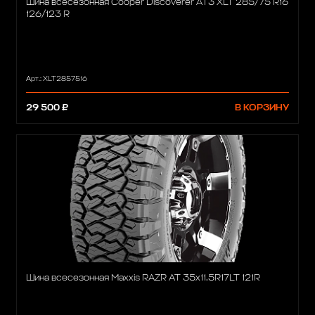
Шина всесезонная Cooper Discoverer AT3 XLT 285/75 R16
126/123 R
Арт.: XLT2857516
29 500 ₽
В КОРЗИНУ
Шина всесезонная Maxxis RAZR AT 35x11.5R17LT 121R