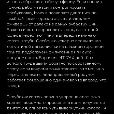
и вновь обретают рабочую форму. Если освоить
тонкую работу газом и контролировать
пробуксовку, Maxxis позволяет двигаться по
тяжёлой грязи гораздо эффективнее, чем
ожидаешь от далеко не самых зубастых шин.
Важно лишь не переходить грань, за которой
колёса перестают тянуть вперёд и начинают
копать вглубь. Особенно коварно превышение
допустимой самоочистки на влажном торфяном
грунте, подболоченной луговине или сухом
сыпучем песке. Впрочем, МТ-764 даёт без
всякого труда выйти обратно по собственному
следу, если вовремя почувствовать, что машина
перестала ехать: ненаправленный рисунок
работает совершенно одинаково что вперёд, что
назад.
В глубоких колеях резина уверенно едет, пока
хватает дорожного просвета, а если получается
двигаться, опираясь чуть вывернутыми колёсами
на стенки и не теряя скорости, то и дальше. Но