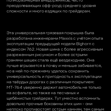
полноразмерных внедоржников, часто
преодолевающих офф-роуд среднего уровня
сложности и много ездящих по грейдерам.
Эта универсальная грязевая покрышка была
разработана инженерами Maxxis с учётом опыта
эксплуатации предыдущей модели Bighorn с
индексом 762. Новая шина с более агрессивным
разреженным рисунком и более острыми
гранями шашек стала ещё вездеходнее. Она
лучше вгрызается в почву и меньше забивается,
но в ней по-прежнему удалось сохранить
универсальность и пригодность к эксплуатации
на твёрдых дорогах с различным покрытием:
МТ-764 уверенно держит автомобиль не только
на асфальте, но также на песчаных и
щебёнистых грейдерах. Тут уместно вспомнить
довольно прочные боковины этих шин – они
неплохо противостоят острым камням, тем самым