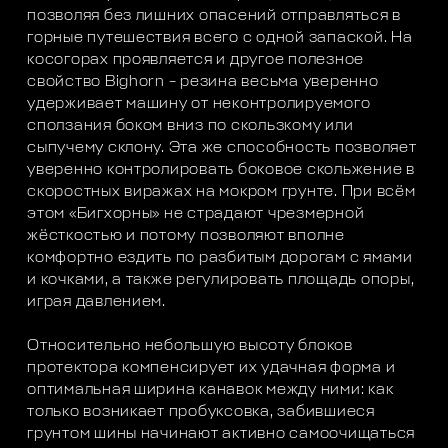
позволяя без лишних опасений отправляться в
горные путешествия всего с одной запаской. На
косогорах проявляется и другое полезное
свойство Bighorn – резина весьма уверенно
удерживает машину от неконтролируемого
сползания боком вниз по скользкому или
сыпучему склону. Эта же способность позволяет
уверенно контролировать боковое скольжение в
скоростных виражах на мокром грунте. При всём
этом «Бигхорны» не страдают чрезмерной
жёсткостью и потому позволяют вполне
комфортно ездить по разбитым дорогам с ямами
и кочками, а также регулировать площадь опоры,
играя давлением.
Относительно небольшую высоту блоков
протектора компенсирует их удачная форма и
оптимальная ширина канавок между ними: как
только возникает пробуксовка, забившиеся
грунтом шины начинают активно самоочищаться