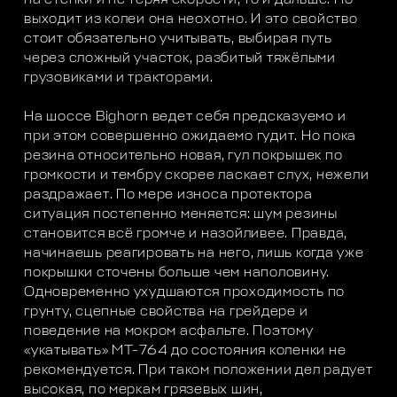
выходит из колеи она неохотно. И это свойство
стоит обязательно учитывать, выбирая путь
через сложный участок, разбитый тяжёлыми
грузовиками и тракторами.
На шоссе Bighorn ведет себя предсказуемо и
при этом совершенно ожидаемо гудит. Но пока
резина относительно новая, гул покрышек по
громкости и тембру скорее ласкает слух, нежели
раздражает. По мере износа протектора
ситуация постепенно меняется: шум резины
становится всё громче и назойливее. Правда,
начинаешь реагировать на него, лишь когда уже
покрышки сточены больше чем наполовину.
Одновременно ухудшаются проходимость по
грунту, сцепные свойства на грейдере и
поведение на мокром асфальте. Поэтому
«укатывать» MT-764 до состояния коленки не
рекомендуется. При таком положении дел радует
высокая, по меркам грязевых шин,