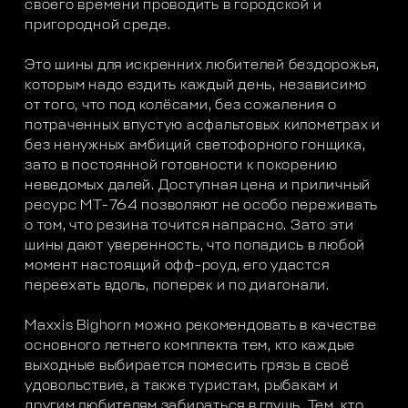
своего времени проводить в городской и
пригородной среде.
Это шины для искренних любителей бездорожья,
которым надо ездить каждый день, независимо
от того, что под колёсами, без сожаления о
потраченных впустую асфальтовых километрах и
без ненужных амбиций светофорного гонщика,
зато в постоянной готовности к покорению
неведомых далей. Доступная цена и приличный
ресурс МТ-764 позволяют не особо переживать
о том, что резина точится напрасно. Зато эти
шины дают уверенность, что попадись в любой
момент настоящий офф-роуд, его удастся
переехать вдоль, поперек и по диагонали.
Maxxis Bighorn можно рекомендовать в качестве
основного летнего комплекта тем, кто каждые
выходные выбирается помесить грязь в своё
удовольствие, а также туристам, рыбакам и
другим любителям забираться в глушь. Тем, кто