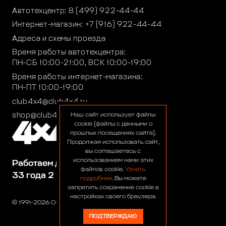
Автотехцентр:
8 (499) 922-44-44
Интернет-магазин:
+7 (916) 922-44-44
Адреса и схемы проезда
Время работы автотехцентра:
ПН-СБ 10:00-21:00, ВСК 10:00-19:00
Время работы интернет-магазина:
ПН-ПТ 10:00-19:00
club4x4@club4x4.ru
shop@club4x4.ru
Наш сайт использует файлы
cookie (файлы с данными о
прошлых посещениях сайта).
Продолжая использовать сайт,
вы соглашаетесь с
использованием нами этих
Работаем для вас:
файлов cookie.
Узнать
33 года 2 месяца 23 дня
подробнее
. Вы можете
запретить сохранение cookie в
настройках своего браузера.
© 1991-2026 ООО «Сервис 4х4»
ПОДТВЕРЖДАЮ