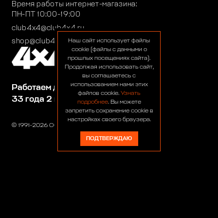
Время работы интернет-магазина:
ПН-ПТ 10:00-19:00
club4x4@club4x4.ru
shop@club4x4.ru
Наш сайт использует файлы
cookie (файлы с данными о
прошлых посещениях сайта).
Продолжая использовать сайт,
вы соглашаетесь с
использованием нами этих
Работаем для вас:
файлов cookie.
Узнать
33 года 2 месяца 24 дня
подробнее
. Вы можете
запретить сохранение cookie в
настройках своего браузера.
© 1991-2026 ООО «Сервис 4х4»
ПОДТВЕРЖДАЮ