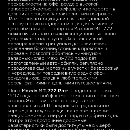
проходимости на офф-роуде с высокой
износостойкостью на асфальте и комфортом в
дальних поездках. Характеристики покрышек
Razr отлично подходят и для повседневной
эксплуатации внедорожника, и для туризма, и
для любительского спорта. «Максис» МТ-772
можно купить также как экспедиционные шины
для сложных маршрутов. Их агрессивный
ненаправленный рисунок и дополнительно
усиленные боковины, стойкие к проколам и
порезам, позволят обойтись минимумом
запасных колёс. Maxxis-772 подойдёт
подготовленным автомобилям, регулярно
преодолевающим сложные участки бездорожья
и чередующим повседневную езду с офф-
роудом выходного дня, любительскими
соревнованиями и дальними путешествиями.
Шина
Maxxis MТ-772 Razr
, представленная в
2017 году – новый флагман компании в грязевом
классе. Эта резина была создана как
универсальная МТ-покрышка с радиальным
кордом для тех, кто ездит на одном и том же
внедорожнике и в мир, и в пир, и в добрые люди.
Но при этом достойные дорожные
характеристики были достигнуты не в ущерб