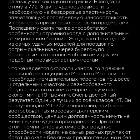
разных участках одной покрышки. Благодаря
этому в 772-й шине удалось совместить
необходимую на бездорожье эластичность,
впечатляющую повседневную износостойкость
и прочность при встрече с острыми предметами.
Последнему факту также способствуют
особенности строения корда с дополнительным
армированием боковин. Это делает Razr одной
из самых удачных моделей для поездок по
острым скальникам, через бурелом, по
брошенным техногенным объектам и другим
подобным «травмоопасным» местам.
Что же касается скорости износа, то в режиме
реальной экспедиции из Москвы в Монголию с
преобладанием длительных перегонов по шоссе
и отдельными участками разнообразного
бездорожья, по нашим замерам получилось
около 1 мм на 10 тысяч км. Очень достойный
результат. Один из лучших во всём классе МТ. Он
сразу выводит МТ-772 в число шин, наиболее
востребованных массовым джиперским
сообществом, ценящим долговечность ничуть не
меньше, чем чудеса проходимости. При этом
стоит помнить про высокие офф-роудные
способности модели на самых разных грунтах от
болот до скал – без явных предпочтений, но и без