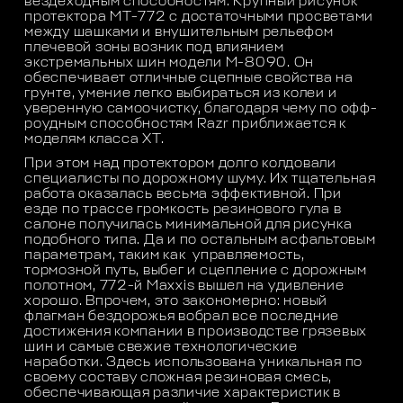
вездеходным способностям. Крупный рисунок
протектора MТ-772 с достаточными просветами
между шашками и внушительным рельефом
плечевой зоны возник под влиянием
экстремальных шин модели М-8090. Он
обеспечивает отличные сцепные свойства на
грунте, умение легко выбираться из колеи и
уверенную самоочистку, благодаря чему по офф-
роудным способностям Razr приближается к
моделям класса ХТ.
При этом над протектором долго колдовали
специалисты по дорожному шуму. Их тщательная
работа оказалась весьма эффективной. При
езде по трассе громкость резинового гула в
салоне получилась минимальной для рисунка
подобного типа. Да и по остальным асфальтовым
параметрам, таким как управляемость,
тормозной путь, выбег и сцепление с дорожным
полотном, 772-й Maxxis вышел на удивление
хорошо. Впрочем, это закономерно: новый
флагман бездорожья вобрал все последние
достижения компании в производстве грязевых
шин и самые свежие технологические
наработки. Здесь использована уникальная по
своему составу сложная резиновая смесь,
обеспечивающая различие характеристик в