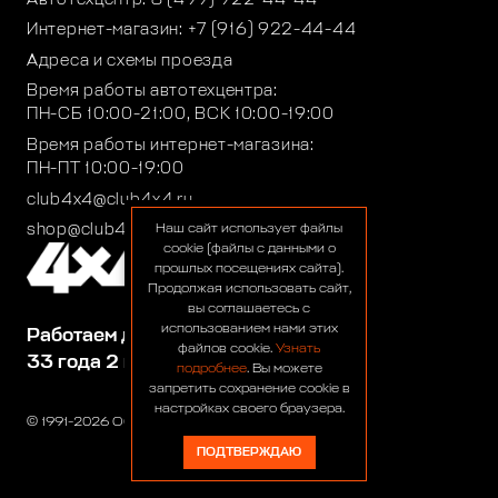
Интернет-магазин:
+7 (916) 922-44-44
Адреса и схемы проезда
Время работы автотехцентра:
ПН-СБ 10:00-21:00, ВСК 10:00-19:00
Время работы интернет-магазина:
ПН-ПТ 10:00-19:00
club4x4@club4x4.ru
shop@club4x4.ru
Наш сайт использует файлы
cookie (файлы с данными о
прошлых посещениях сайта).
Продолжая использовать сайт,
вы соглашаетесь с
использованием нами этих
Работаем для вас:
файлов cookie.
Узнать
33 года 2 месяца 24 дня
подробнее
. Вы можете
запретить сохранение cookie в
настройках своего браузера.
© 1991-2026 ООО «Сервис 4х4»
ПОДТВЕРЖДАЮ