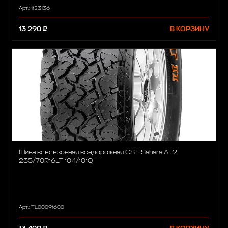
Арт.: 1123136
13 290 ₽
В КОРЗИНУ
Шина всесезонная вседорожная CST Sahara AT2
235/70R16LT 104/101Q
Арт.: TL00091600