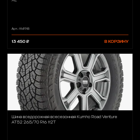
XL
Арт.: 1114918
13 450 ₽
В КОРЗИНУ
Шина вседорожная всесезонная Kumho Road Venture
AT52 265/70 R16 112T