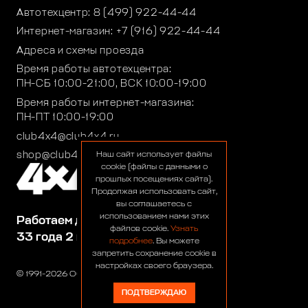
Автотехцентр:
8 (499) 922-44-44
Интернет-магазин:
+7 (916) 922-44-44
Адреса и схемы проезда
Время работы автотехцентра:
ПН-СБ 10:00-21:00, ВСК 10:00-19:00
Время работы интернет-магазина:
ПН-ПТ 10:00-19:00
club4x4@club4x4.ru
shop@club4x4.ru
Наш сайт использует файлы
cookie (файлы с данными о
прошлых посещениях сайта).
Продолжая использовать сайт,
вы соглашаетесь с
использованием нами этих
Работаем для вас:
файлов cookie.
Узнать
33 года 2 месяца 22 дня
подробнее
. Вы можете
запретить сохранение cookie в
настройках своего браузера.
© 1991-2026 ООО «Сервис 4х4»
ПОДТВЕРЖДАЮ