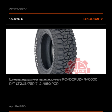
Арт.: 1406599
13 490 ₽
В КОРЗИНУ
Шина вседорожная всесезонные ROADCRUZA RA8000
R/T LT245/75R17 121/118Q POR
Арт.: RA151501