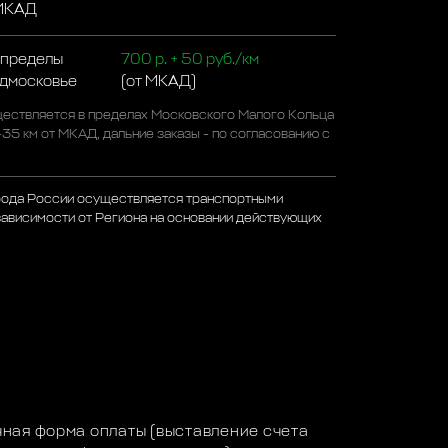
 МКАД
 пределы
700 р. + 50 руб./км
одмосковье
(от МКАД)
ествляется в пределах Московского Малого Кольца
-35 км от МКАД, дальние заказы - по согласованию с
рода России осуществляется транспортными
зависимости от Региона на основании действующих
а
ная форма оплаты (выставление счета