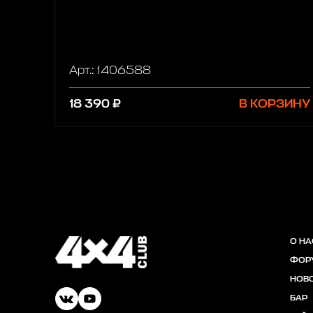
Арт.: 1406588
18 390 ₽
В КОРЗИНУ
О НА
ФОР
НОВ
БАР