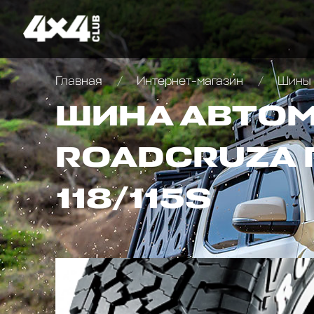
Главная
Интернет-магазин
Шины 
ШИНА АВТО
ROADCRUZA R
118/115S