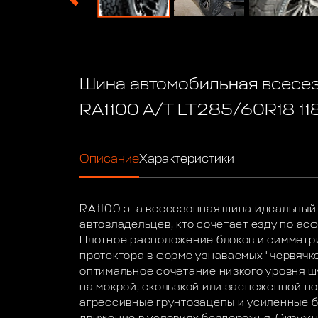
Шина автомобильная всес
RA1100 A/T LT285/60R18 11
Описание
Характеристики
RA1100 эта всесезонная шина идеальный 
автовладельцев, кто сочетает езду по ас
Плотное расположение блоков и симметр
протектора в форме узнаваемых "червячк
оптимальное сочетание низкого уровня 
на мокрой, скользкой или заснеженной по
агрессивные грунтозацепы и усиленные б