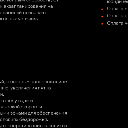
ные канавки способствуют
юридичес
ск аквапланирования на
Оплата н
а ламелей позволяет
Оплата н
огодных условиях.
Оплата ч
ый, с плотным расположением
нию, увеличения пятна
и.
 отводу воды и
 высокой скорости.
выми зонами для обеспечения
условиях бездорожья.
ует сопротивление качению и