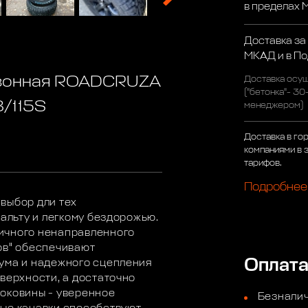
в пределах
Доставка за
МКАД и в П
езонная ROADCRUZA
Доставка осущ
("бетонка"- 30
8/115S
менеджером)
Доставка в го
компаниями в 
тарифов.
Подробнее
выбор дли тех
фальту и легкому бездорожью.
ичного ненаправленного
ов" обеспечивают
Оплат
шума и надежного сцепления
верхности, а достаточно
оковины - уверенное
Безналич