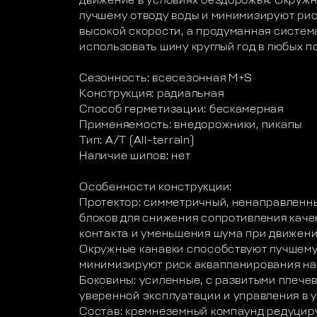
движение в условиях бездорожья. Окруж
лучшему отводу воды и минимизируют ри
высокой скорости, а продуманная систем
использовать шину круглый год в любых п
Сезонность: всесезонная M+S
Конструкция: радиальная
Способ герметизации: бескамерная
Применяемость: внедорожники, пикапы
Тип: A/T (All-terrain)
Наличие шипов: нет
Особенности конструкции:
Протектор: симметричный, ненаправленн
блоков для снижения сопротивления каче
контакта и уменьшения шума при движени
Окружные канавки способствуют лучшему
минимизируют риск аквапланирования на
Боковины: усиленные, с развитыми плече
уверенной эксплуатации и управления в 
Состав: кремнеземный компаунд редуцир