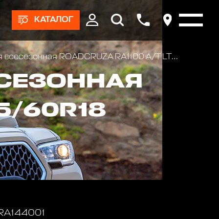
КАТАЛОГ
зонная ROADCRUZA RA1100 A/T LT285/60R18 118/115S
СЕЗОННАЯ
5/60R18
 RA144001