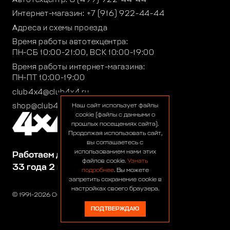
Интернет-магазин:
+7 (916) 922-44-44
Адреса и схемы проезда
Время работы автотехцентра:
ПН-СБ 10:00-21:00, ВСК 10:00-19:00
Время работы интернет-магазина:
ПН-ПТ 10:00-19:00
club4x4@club4x4.ru
shop@club4x4.ru
Наш сайт использует файлы
cookie (файлы с данными о
прошлых посещениях сайта).
Продолжая использовать сайт,
вы соглашаетесь с
использованием нами этих
Работаем для вас:
файлов cookie.
Узнать
33 года 2 месяца 25 дней
подробнее
. Вы можете
запретить сохранение cookie в
настройках своего браузера.
© 1991-2026 ООО «Сервис 4х4»
ПОДТВЕРЖДАЮ