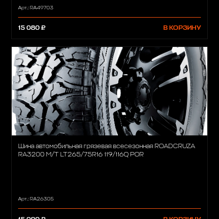
Арт.: RA49703
15 080 ₽
В КОРЗИНУ
Шина автомобильная грязевая всесезонная ROADCRUZA
RA3200 M/T LT265/75R16 119/116Q POR
Арт.: RA26305