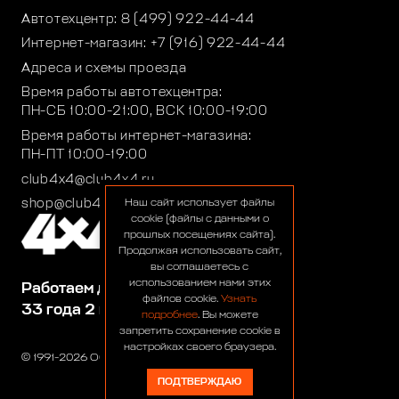
Автотехцентр:
8 (499) 922-44-44
Интернет-магазин:
+7 (916) 922-44-44
Адреса и схемы проезда
Время работы автотехцентра:
ПН-СБ 10:00-21:00, ВСК 10:00-19:00
Время работы интернет-магазина:
ПН-ПТ 10:00-19:00
club4x4@club4x4.ru
shop@club4x4.ru
Наш сайт использует файлы
cookie (файлы с данными о
прошлых посещениях сайта).
Продолжая использовать сайт,
вы соглашаетесь с
использованием нами этих
Работаем для вас:
файлов cookie.
Узнать
33 года 2 месяца 23 дня
подробнее
. Вы можете
запретить сохранение cookie в
настройках своего браузера.
© 1991-2026 ООО «Сервис 4х4»
ПОДТВЕРЖДАЮ