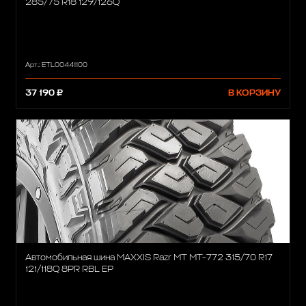
285/75 R18 129/126Q
Арт.: ETL00441100
37 190 ₽
В КОРЗИНУ
Автомобильная шина MAXXIS Razr MT MT-772 315/70 R17
121/118Q 8PR RBL EP