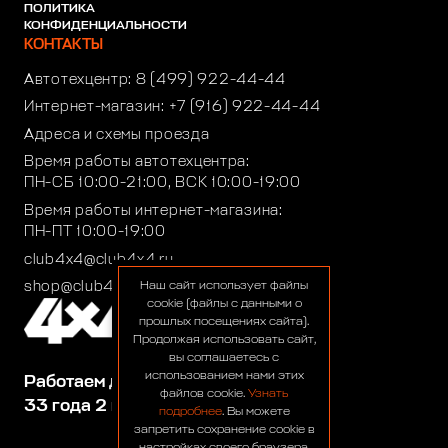
ПОЛИТИКА
КОНФИДЕНЦИАЛЬНОСТИ
КОНТАКТЫ
Автотехцентр:
8 (499) 922-44-44
Интернет-магазин:
+7 (916) 922-44-44
Адреса и схемы проезда
Время работы автотехцентра:
ПН-СБ 10:00-21:00, ВСК 10:00-19:00
Время работы интернет-магазина:
ПН-ПТ 10:00-19:00
club4x4@club4x4.ru
shop@club4x4.ru
Наш сайт использует файлы
cookie (файлы с данными о
прошлых посещениях сайта).
Продолжая использовать сайт,
вы соглашаетесь с
использованием нами этих
Работаем для вас:
файлов cookie.
Узнать
33 года 2 месяца 23 дня
подробнее
. Вы можете
запретить сохранение cookie в