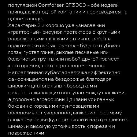
популярной Comforser CF3000 – обе модели
принадлежат одной компании и производятся на
одном заводе.
Характерный и хорошо уже узнаваемый
«тракторный» рисунок протектора с крупными
разреженными шашками отлично гребет в
практически любых грунтах – будь то глубокая
грязь, густая глина, рыхлые песчаные или
болотистые грунты или любой другой «замес» -
как в прямом, так и переносном смысле.
Направленная зубастая «елочка» эффективно
самоочищается на бездорожье благодаря
широким диагональным бороздкам и
грязеотталкивающим выступам между шашками,
а довольно агрессивный дизайн усиленных
боковин с хорошими грунтозацепами
обеспечивает уверенное движение по самому
сложному рельефу, в том числе и на стравленных
шинах, и высокую устойчивость к порезам и
повреждениям.