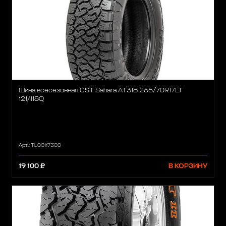
Шина всесезонная CST Sahara AT318 265/70R17LT
121/118Q
Арт.: TL00117300
19 100 ₽
В КОРЗИНУ