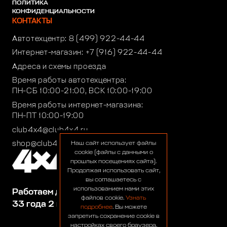
ПОЛИТИКА
КОНФИДЕНЦИАЛЬНОСТИ
КОНТАКТЫ
Автотехцентр:
8 (499) 922-44-44
Интернет-магазин:
+7 (916) 922-44-44
Адреса и схемы проезда
Время работы автотехцентра:
ПН-СБ 10:00-21:00, ВСК 10:00-19:00
Время работы интернет-магазина:
ПН-ПТ 10:00-19:00
club4x4@club4x4.ru
shop@club4x4.ru
Наш сайт использует файлы
cookie (файлы с данными о
прошлых посещениях сайта).
Продолжая использовать сайт,
вы соглашаетесь с
использованием нами этих
Работаем для вас:
файлов cookie.
Узнать
33 года 2 месяца 23 дня
подробнее
. Вы можете
запретить сохранение cookie в
настройках своего браузера.