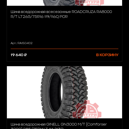
Шина вседорожная всесезонные ROADCRUZA RA8000
R/T LT265/75R16 119/116Q POR
Арт.: RA150402
19 640 ₽
В КОРЗИНУ
Шина вседорожная GINELL GN3000 M/T (Comforser