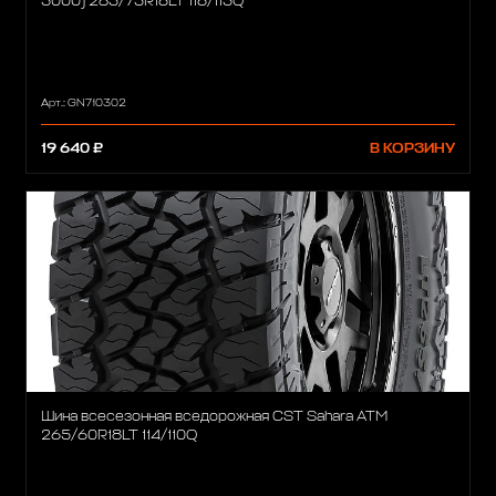
3000) 285/75R16LT 116/113Q
Арт.: GN710302
19 640 ₽
В КОРЗИНУ
Шина всесезонная вседорожная CST Sahara ATM
265/60R18LT 114/110Q