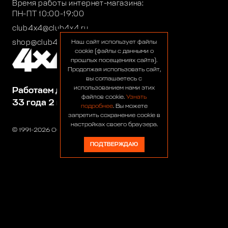
Время работы интернет-магазина:
ПН-ПТ 10:00-19:00
club4x4@club4x4.ru
shop@club4x4.ru
Наш сайт использует файлы
cookie (файлы с данными о
прошлых посещениях сайта).
Продолжая использовать сайт,
вы соглашаетесь с
использованием нами этих
Работаем для вас:
файлов cookie.
Узнать
33 года 2 месяца 23 дня
подробнее
. Вы можете
запретить сохранение cookie в
настройках своего браузера.
© 1991-2026 ООО «Сервис 4х4»
ПОДТВЕРЖДАЮ