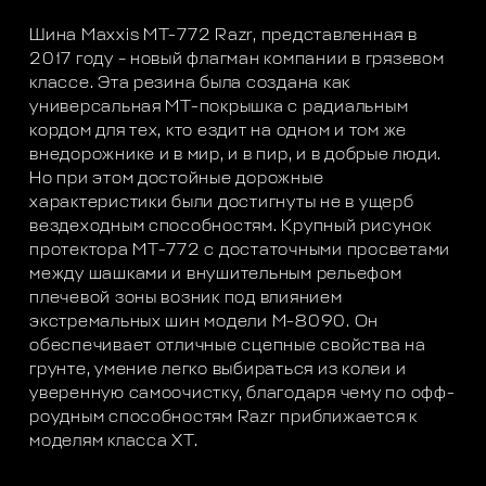
Шина Maxxis MТ-772 Razr, представленная в
2017 году – новый флагман компании в грязевом
классе. Эта резина была создана как
универсальная МТ-покрышка с радиальным
кордом для тех, кто ездит на одном и том же
внедорожнике и в мир, и в пир, и в добрые люди.
Но при этом достойные дорожные
характеристики были достигнуты не в ущерб
вездеходным способностям. Крупный рисунок
протектора MТ-772 с достаточными просветами
между шашками и внушительным рельефом
плечевой зоны возник под влиянием
экстремальных шин модели М-8090. Он
обеспечивает отличные сцепные свойства на
грунте, умение легко выбираться из колеи и
уверенную самоочистку, благодаря чему по офф-
роудным способностям Razr приближается к
моделям класса ХТ.