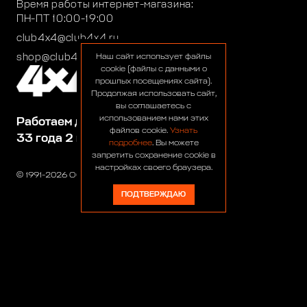
Время работы интернет-магазина:
ПН-ПТ 10:00-19:00
club4x4@club4x4.ru
shop@club4x4.ru
Наш сайт использует файлы
cookie (файлы с данными о
прошлых посещениях сайта).
Продолжая использовать сайт,
вы соглашаетесь с
использованием нами этих
Работаем для вас:
файлов cookie.
Узнать
33 года 2 месяца 26 дней
подробнее
. Вы можете
запретить сохранение cookie в
настройках своего браузера.
© 1991-2026 ООО «Сервис 4х4»
ПОДТВЕРЖДАЮ