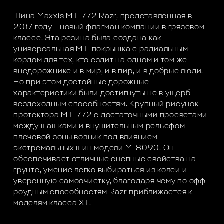
Шина Maxxis MТ-772 Razr, представленная в
2017 году – новый флагман компании в грязевом
классе. Эта резина была создана как
универсальная МТ-покрышка с радиальным
кордом для тех, кто ездит на одном и том же
внедорожнике и в мир, и в пир, и в добрые люди.
Но при этом достойные дорожные
характеристики были достигнуты не в ущерб
вездеходным способностям. Крупный рисунок
протектора MТ-772 с достаточными просветами
между шашками и внушительным рельефом
плечевой зоны возник под влиянием
экстремальных шин модели М-8090. Он
обеспечивает отличные сцепные свойства на
грунте, умение легко выбираться из колеи и
уверенную самоочистку, благодаря чему по офф-
роудным способностям Razr приближается к
моделям класса ХТ.