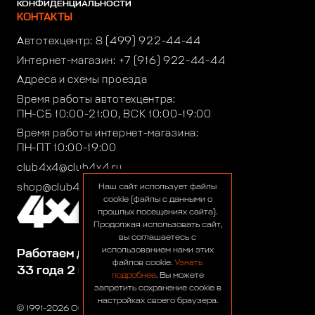
КОНФИДЕНЦИАЛЬНОСТИ
КОНТАКТЫ
Автотехцентр:
8 (499) 922-44-44
Интернет-магазин:
+7 (916) 922-44-44
Адреса и схемы проезда
Время работы автотехцентра:
ПН-СБ 10:00-21:00, ВСК 10:00-19:00
Время работы интернет-магазина:
ПН-ПТ 10:00-19:00
club4x4@club4x4.ru
shop@club4x4.ru
Наш сайт использует файлы
cookie (файлы с данными о
прошлых посещениях сайта).
Продолжая использовать сайт,
вы соглашаетесь с
использованием нами этих
Работаем для вас:
файлов cookie.
Узнать
33 года 2 месяца 23 дня
подробнее
. Вы можете
запретить сохранение cookie в
настройках своего браузера.
© 1991-2026 ООО «Сервис 4х4»