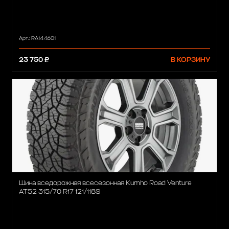
Арт.: RA144601
23 750 ₽
В КОРЗИНУ
Шина вседорожная всесезонная Kumho Road Venture
AT52 315/70 R17 121/118S