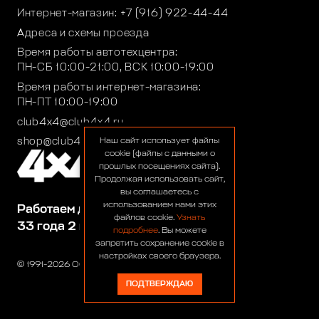
Интернет-магазин:
+7 (916) 922-44-44
Адреса и схемы проезда
Время работы автотехцентра:
ПН-СБ 10:00-21:00, ВСК 10:00-19:00
Время работы интернет-магазина:
ПН-ПТ 10:00-19:00
club4x4@club4x4.ru
shop@club4x4.ru
Наш сайт использует файлы
cookie (файлы с данными о
прошлых посещениях сайта).
Продолжая использовать сайт,
вы соглашаетесь с
использованием нами этих
Работаем для вас:
файлов cookie.
Узнать
33 года 2 месяца 24 дня
подробнее
. Вы можете
запретить сохранение cookie в
настройках своего браузера.
© 1991-2026 ООО «Сервис 4х4»
ПОДТВЕРЖДАЮ