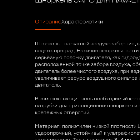
Шноркель JAFO для HAVAL 
Описание
Характеристики
Шноркель - наружный воздухозаборник д
водных преград. Наличие шноркеля почти
серьёзную поломку двигателя, как гидроу
расположенной точке забора воздуха, об
двигатель более чистого воздуха, при езд
увеличивает ресурс воздушного фильтра 
двигатель.
В комплект входит весь необходимый кре
патрубки для присоединения шноркеля и 
крепежных отверстий.
Материал: полиэтилен низкой плотности L
ударопрочный, устойчивый к ультрафиоле