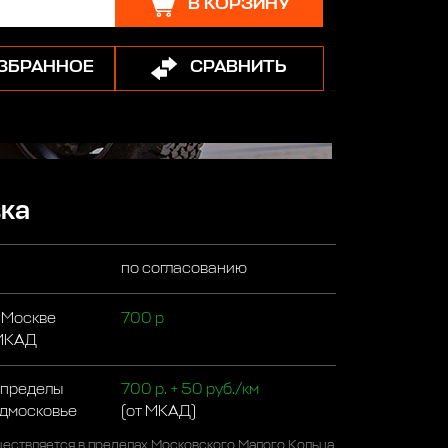
В КОРЗИНУ
ИЗБРАННОЕ
СРАВНИТЬ
ка
по согласованию
 Москве
700 р
 МКАД
 пределы
700 р. + 50 руб./км
одмосковье
(от МКАД)
ествляется в пределах Московского Малого Кольца