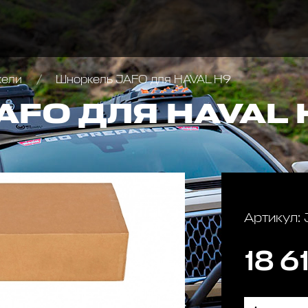
кели
Шноркель JAFO для HAVAL H9
AFO ДЛЯ HAVAL 
Артикул:
18 6