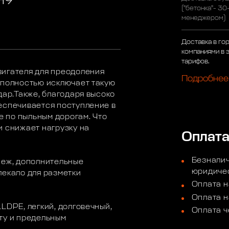
H9
("бетонка"- 30
менеджером)
Доставка в го
компаниями в 
тарифов.
вигателя для преодоления
Подробнее
 полностью исключает такую
дар.Также, благодаря высоко
еспечивается поступление в
е по пыльным дорогам. Что
и снижает нагрузку на
Оплат
Безналич
пеж, дополнительные
юридичес
лекало для разметки
Оплата н
Оплата н
LDPE, легкий, долговечный,
Оплата ч
ту и предельным