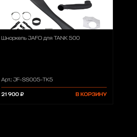
Шноркель JAFO для TANK 500
Арт.: JF-SS005-TK5
21 900 ₽
В КОРЗИНУ