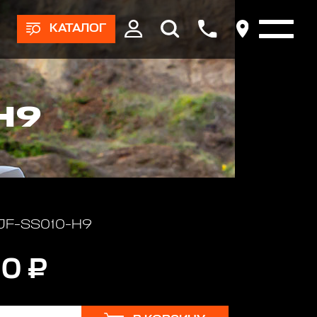
КАТАЛОГ
H9
 JF-SS010-H9
10 ₽