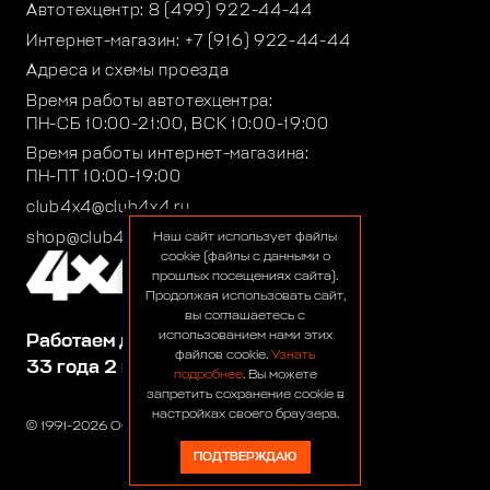
Автотехцентр:
8 (499) 922-44-44
Интернет-магазин:
+7 (916) 922-44-44
Адреса и схемы проезда
Время работы автотехцентра:
ПН-СБ 10:00-21:00, ВСК 10:00-19:00
Время работы интернет-магазина:
ПН-ПТ 10:00-19:00
club4x4@club4x4.ru
shop@club4x4.ru
Наш сайт использует файлы
cookie (файлы с данными о
прошлых посещениях сайта).
Продолжая использовать сайт,
вы соглашаетесь с
использованием нами этих
Работаем для вас:
файлов cookie.
Узнать
33 года 2 месяца 25 дней
подробнее
. Вы можете
запретить сохранение cookie в
настройках своего браузера.
© 1991-2026 ООО «Сервис 4х4»
ПОДТВЕРЖДАЮ