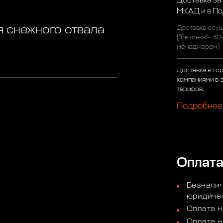
Доставка за
МКАД и в П
я снежного отвала
Доставка осущ
("бетонка"- 30
менеджером)
Доставка в го
компаниями в 
тарифов.
Подробнее
Оплат
Безналич
юридичес
Оплата н
Оплата н