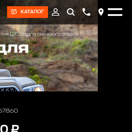
КАТАЛОГ
тик 120 см для снежного отвала
ДЛЯ
 67860
0 ₽