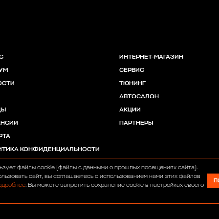
С
ИНТЕРНЕТ-МАГАЗИН
УМ
СЕРВИС
ОСТИ
ТЮНИНГ
АВТОСАЛОН
ДЫ
АКЦИИ
АНСИИ
ПАРТНЕРЫ
РТА
ИТИКА КОНФИДЕНЦИАЛЬНОСТИ
ьзует файлы cookie (файлы с данными о прошлых посещениях сайта).
льзовать сайт, вы соглашаетесь с использованием нами этих файлов
П
одробнее
. Вы можете запретить сохранение cookie в настройках своего