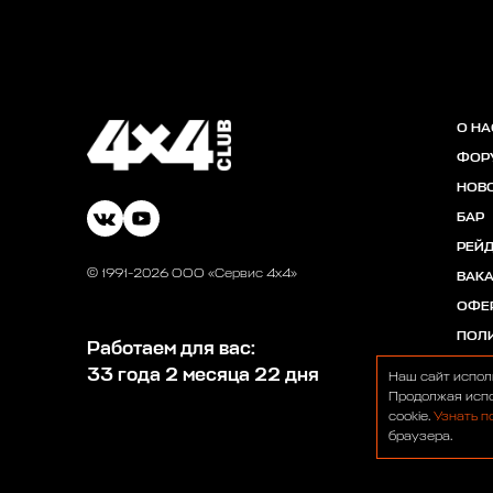
О НА
ФОР
НОВ
БАР
РЕЙ
© 1991-2026 ООО «Сервис 4х4»
ВАК
ОФЕ
ПОЛ
Работаем для вас:
33 года 2 месяца 22 дня
Наш сайт испол
Продолжая испо
cookie.
Узнать п
браузера.