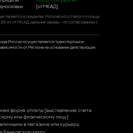
 пределы
700 р. + 50 руб./км
одмосковье
(от МКАД)
ествляется в пределах Московского Малого Кольца
-35 км от МКАД, дальние заказы - по согласованию с
рода России осуществляется транспортными
зависимости от Региона на основании действующих
а
ная форма оплаты (выставление счета
кому или физическому лицу)
аличными в магазине или курьеру.
а банковскую карту.