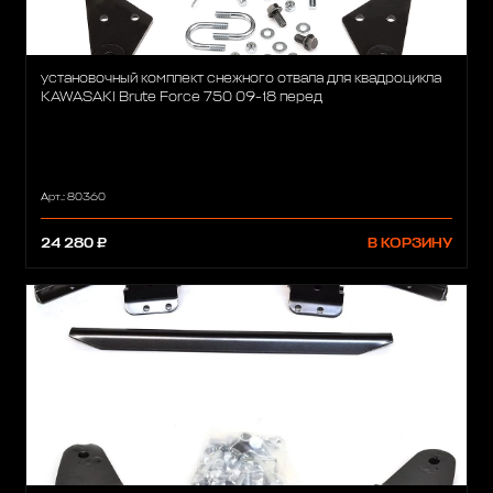
установочный комплект снежного отвала для квадроцикла
KAWASAKI Brute Force 750 09-18 перед
Арт.: 80360
24 280 ₽
В КОРЗИНУ