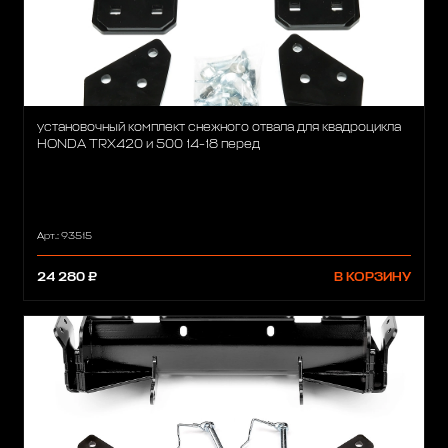
установочный комплект снежного отвала для квадроцикла
HONDA TRX420 и 500 14-18 перед
Арт.: 93515
24 280 ₽
В КОРЗИНУ