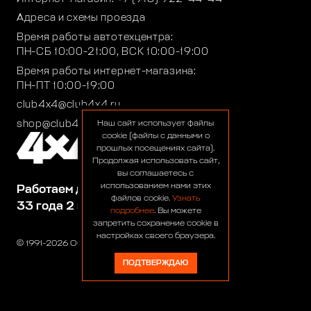
Адреса и схемы проезда
Время работы автотехцентра:
ПН-СБ 10:00-21:00, ВСК 10:00-19:00
Время работы интернет-магазина:
ПН-ПТ 10:00-19:00
club4x4@club4x4.ru
shop@club4x4.ru
Наш сайт использует файлы
cookie (файлы с данными о
прошлых посещениях сайта).
Продолжая использовать сайт,
вы соглашаетесь с
использованием нами этих
Работаем для вас:
файлов cookie.
Узнать
33 года 2 месяца 25 дней
подробнее
. Вы можете
запретить сохранение cookie в
настройках своего браузера.
© 1991-2026 ООО «Сервис 4х4»
ПОДТВЕРЖДАЮ