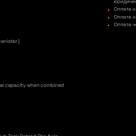
юридичес
Оплата н
Оплата н
Оплата ч
canister)
tal capacity when combined