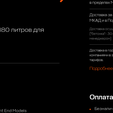
в пределах
Доставка за
МКАД и в П
180 литров для
Доставка осущ
("бетонка"- 30
менеджером)
Доставка в го
компаниями в 
тарифов.
Подробнее
Оплат
Безналич
ont End Models