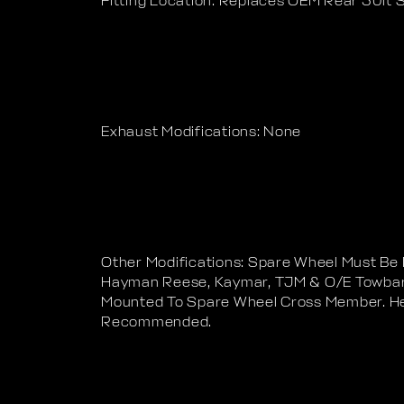
Fitting Location: Replaces OEM Rear 50lt 
Exhaust Modifications: None
Other Modifications: Spare Wheel Must Be 
Hayman Reese, Kaymar, TJM & O/E Towbars
Mounted To Spare Wheel Cross Member. H
Recommended.