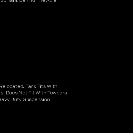
Sub Tank Behind The Axle
Relocated. Tank Fits With
. Does Not Fit With Towbars
eavy Duty Suspension