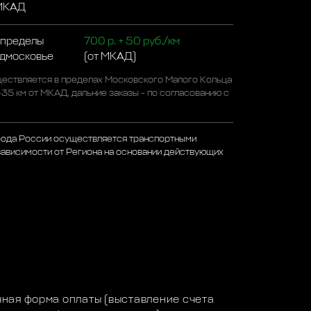
 МКАД
 пределы
700 р. + 50 руб./км
одмосковье
(от МКАД)
ествляется в пределах Московского Малого Кольца
-35 км от МКАД, дальние заказы - по согласованию с
рода России осуществляется транспортными
зависимости от Региона на основании действующих
а
ная форма оплаты (выставление счета