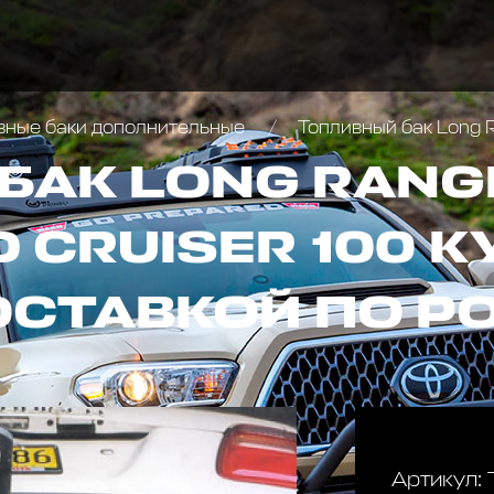
вные баки дополнительные
Топливный бак Long Ra
БАК LONG RANG
 CRUISER 100 К
ОСТАВКОЙ ПО Р
Артикул: