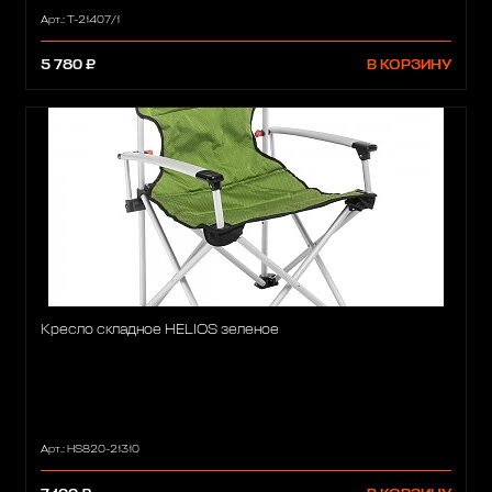
Арт.: T-21407/1
5 780 ₽
В КОРЗИНУ
Кресло складное HELIOS зеленое
Арт.: HS820-21310