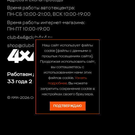
Время работы автотехцентра:
ПН-СБ 10:00-21:00, ВСК 10:00-19:00
Время работы интернет-магазина:
ПН-ПТ 10:00-19:00
club4x4@club4x4.ru
shop@club4x4.ru
Наш сайт использует файлы
cookie (файлы с данными о
прошлых посещениях сайта).
Продолжая использовать сайт,
вы соглашаетесь с
использованием нами этих
Работаем для вас:
файлов cookie.
Узнать
33 года 2 месяца 24 дня
подробнее
. Вы можете
запретить сохранение cookie в
настройках своего браузера.
© 1991-2026 ООО «Сервис 4х4»
ПОДТВЕРЖДАЮ