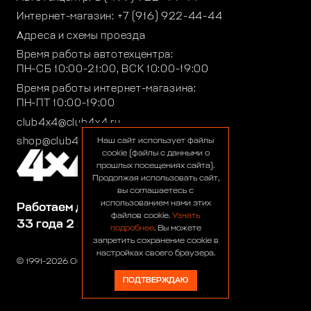
Интернет-магазин:
+7 (916) 922-44-44
Адреса и схемы проезда
Время работы автотехцентра:
ПН-СБ 10:00-21:00, ВСК 10:00-19:00
Время работы интернет-магазина:
ПН-ПТ 10:00-19:00
club4x4@club4x4.ru
shop@club4x4.ru
Наш сайт использует файлы
cookie (файлы с данными о
прошлых посещениях сайта).
Продолжая использовать сайт,
вы соглашаетесь с
использованием нами этих
Работаем для вас:
файлов cookie.
Узнать
33 года 2 месяца 25 дней
подробнее
. Вы можете
запретить сохранение cookie в
настройках своего браузера.
© 1991-2026 ООО «Сервис 4х4»
ПОДТВЕРЖДАЮ