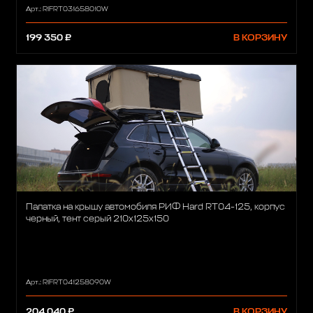
Арт.: RIFRT031658010W
199 350 ₽
В КОРЗИНУ
Палатка на крышу автомобиля РИФ Hard RT04-125, корпус
черный, тент серый 210х125х150
Арт.: RIFRT041258090W
204 040 ₽
В КОРЗИНУ