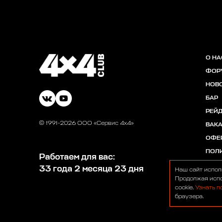
О НА
ФОР
НОВ
БАР
РЕЙ
© 1991-2026 ООО «Сервис 4х4»
ВАК
ОФЕ
ПОЛ
Работаем для вас:
33 года 2 месяца 23 дня
Наш сайт испол
Продолжая испо
cookie.
Узнать п
браузера.