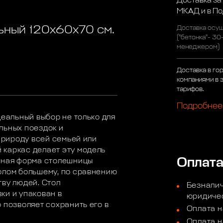
Доставка за
МКАД и в П
ьный 120х60х70 см.
Доставка осущ
("бетонка"- 30
менеджером)
Доставка в го
компаниями в 
тарифов.
Подробнее
деальный выбор не только для
льных поездок и
 природу всей семьей или
 каркас делает эту модель
Оплат
льная форма столешницы
олом большему, по сравнению
тву людей. Стол
Безналич
ки и упакован в
юридичес
 позволяет сохранить его в
Оплата н
Оплата н