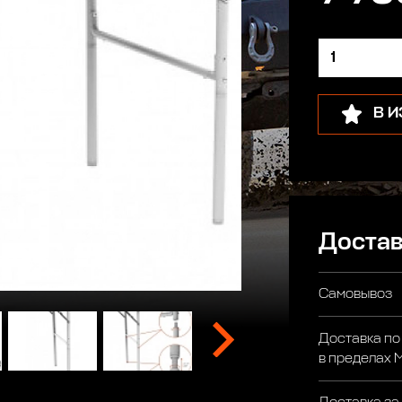
В 
Достав
Самовывоз
Доставка по
в пределах