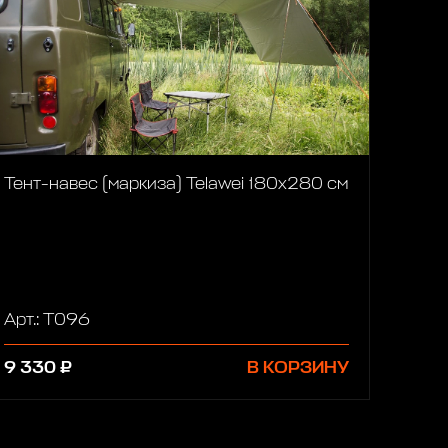
Тент-навес (маркиза) Telawei 180х280 см
Арт.: T096
9 330 ₽
В КОРЗИНУ