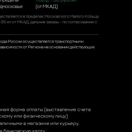
 пределы
700 р. + 50 руб./км
одмосковье
(от МКАД)
ествляется в пределах Московского Малого Кольца
-35 км от МКАД, дальние заказы - по согласованию с
рода России осуществляется транспортными
зависимости от Региона на основании действующих
а
ная форма оплаты (выставление счета
кому или физическому лицу)
аличными в магазине или курьеру.
а банковскую карту.