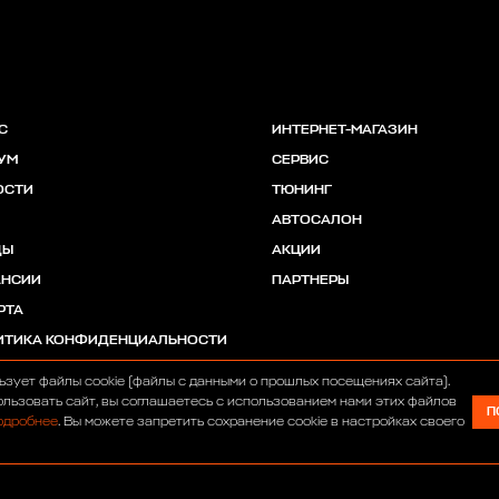
С
ИНТЕРНЕТ-МАГАЗИН
УМ
СЕРВИС
ОСТИ
ТЮНИНГ
АВТОСАЛОН
ДЫ
АКЦИИ
АНСИИ
ПАРТНЕРЫ
РТА
ИТИКА КОНФИДЕНЦИАЛЬНОСТИ
ьзует файлы cookie (файлы с данными о прошлых посещениях сайта).
льзовать сайт, вы соглашаетесь с использованием нами этих файлов
П
одробнее
. Вы можете запретить сохранение cookie в настройках своего