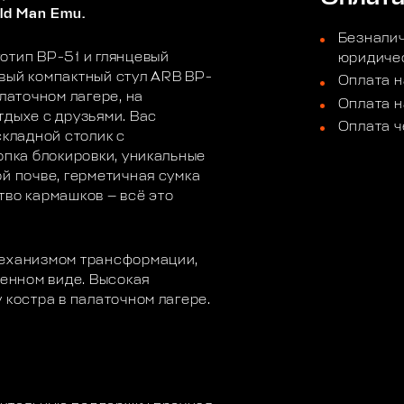
ld Man Emu.
Безналич
отип BP-51 и глянцевый
юридичес
вый компактный стул ARB BP-
Оплата н
латочном лагере, на
Оплата н
тдыхе с друзьями. Вас
Оплата ч
складной столик с
опка блокировки, уникальные
й почве, герметичная сумка
тво кармашков — всё это
механизмом трансформации,
женном виде. Высокая
 костра в палаточном лагере.