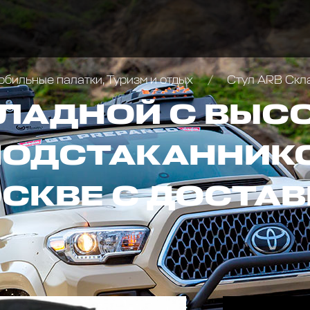
бильные палатки, Туризм и отдых
Стул ARB Складно
КЛАДНОЙ С ВЫС
ПОДСТАКАННИКО
ОСКВЕ С ДОСТАВ