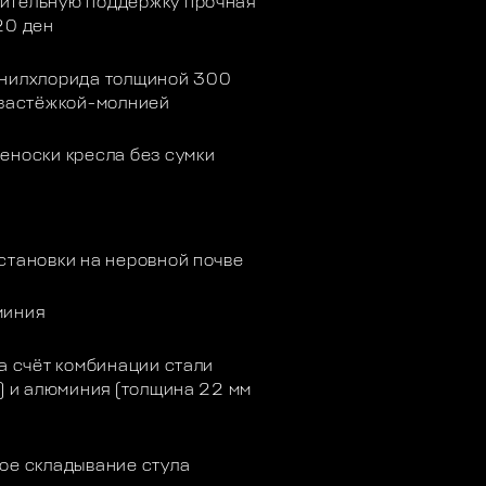
ительную поддержку прочная
420 ден
инилхлорида толщиной 300
й застёжкой-молнией
еноски кресла без сумки
становки на неровной почве
миния
а счёт комбинации стали
) и алюминия (толщина 22 мм
ное складывание стула