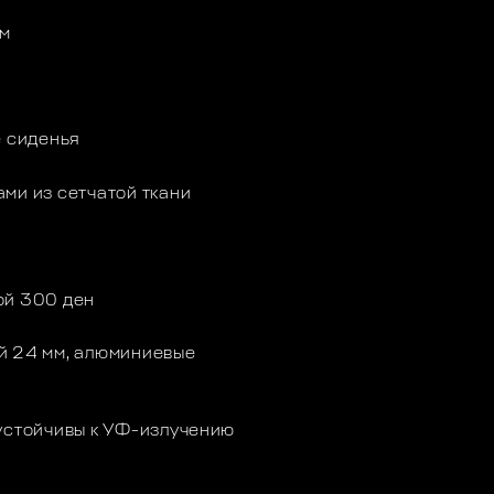
ом
е сиденья
ами из сетчатой ткани
ой 300 ден
й 24 мм, алюминиевые
 устойчивы к УФ-излучению