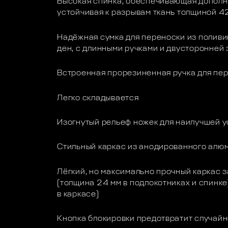
Высокая спинка, обеспечивающая дополн
устойчивая к разрывам ткань толщиной 
Надёжная сумка для переноски из полив
ден, с длинными ручками и двусторонне
Встроенная прорезиненная ручка для пер
Легко складывается
Изогнутый рельеф ножек для наилучшей у
Стильный каркас из анодированного алю
Лёгкий, но максимально прочный каркас з
(толщина 24 мм в подлокотниках и спинке
в каркасе)
Кнопка блокировки предотвратит случай