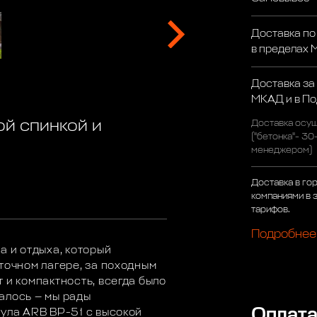
Доставка по
в пределах
Доставка за
МКАД и в П
ой спинкой и
Доставка осущ
("бетонка"- 30
менеджером)
Доставка в го
компаниями в 
тарифов.
Подробнее
а и отдыха, который
точном лагере, за походным
 и компактность, всегда было
алось — мы рады
Оплат
тула ARB BP-51 с высокой