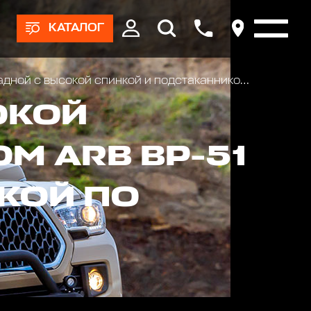
КАТАЛОГ
й с высокой спинкой и подстаканником ARB BP-51
ОКОЙ
М ARB BP-51
КОЙ ПО