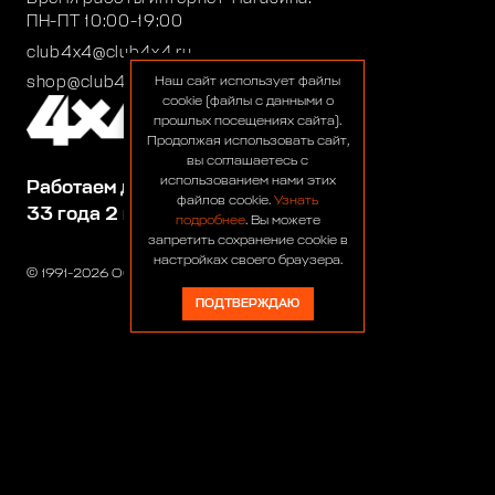
ПН-ПТ 10:00-19:00
club4x4@club4x4.ru
shop@club4x4.ru
Наш сайт использует файлы
cookie (файлы с данными о
прошлых посещениях сайта).
Продолжая использовать сайт,
вы соглашаетесь с
использованием нами этих
Работаем для вас:
файлов cookie.
Узнать
33 года 2 месяца 23 дня
подробнее
. Вы можете
запретить сохранение cookie в
настройках своего браузера.
© 1991-2026 ООО «Сервис 4х4»
ПОДТВЕРЖДАЮ