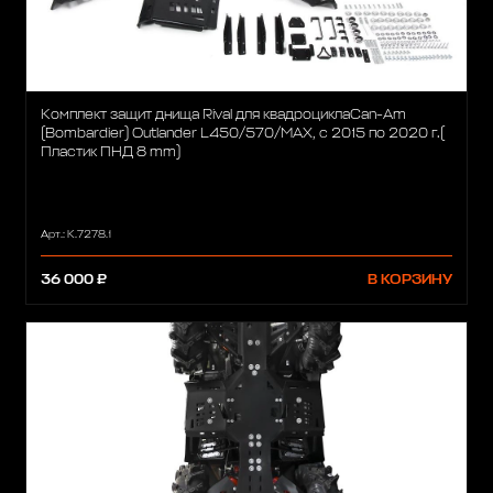
Комплект защит днища Rival для квадроциклаCan-Am
(Bombardier) Outlander L450/570/MAX, с 2015 по 2020 г.(
Пластик ПНД 8 mm)
Арт.: K.7278.1
36 000 ₽
В КОРЗИНУ