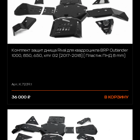
Комплект защит днища Rival для квадроцикла BRP Outlander
1000, 850, 650, xmr G2 (2017-2018) ( Пластик ПНД 8 mm)
Арт.: K.7239.1
36 000 ₽
В КОРЗИНУ