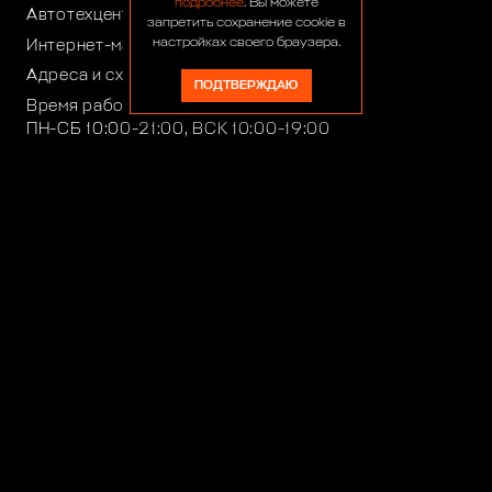
подробнее
. Вы можете
Автотехцентр:
8 (499) 922-44-44
запретить сохранение cookie в
настройках своего браузера.
Интернет-магазин:
+7 (916) 922-44-44
Адреса и схемы проезда
ПОДТВЕРЖДАЮ
Время работы автотехцентра:
ПН-СБ 10:00-21:00, ВСК 10:00-19:00
Время работы интернет-магазина:
ПН-ПТ 10:00-19:00
club4x4@club4x4.ru
shop@club4x4.ru
Работаем для вас:
33 года 2 месяца 23 дня
© 1991-2026 ООО «Сервис 4х4»