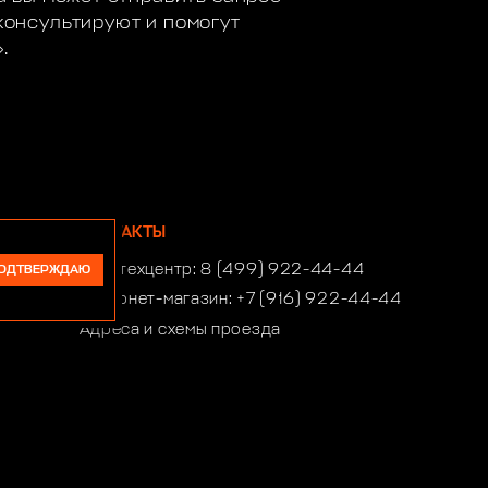
онсультируют и помогут
.
КОНТАКТЫ
Автотехцентр:
8 (499) 922-44-44
ОДТВЕРЖДАЮ
Интернет-магазин:
+7 (916) 922-44-44
Адреса и схемы проезда
Время работы автотехцентра:
ПН-СБ 10:00-21:00, ВСК 10:00-19:00
Время работы интернет-магазина:
ПН-ПТ 10:00-19:00
club4x4@club4x4.ru