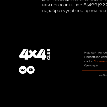
или позвонить нам 8(499)92
подобрать удобное время для
О НА
Наш сайт испол
ФОР
Продолжая испо
cookie.
Узнать п
НОВ
браузера.
БАР
РЕЙ
© 1991-2026 ООО «Сервис 4х4»
ВАК
ОФЕ
ПОЛ
Работаем для вас:
33 года 2 месяца 23 дня