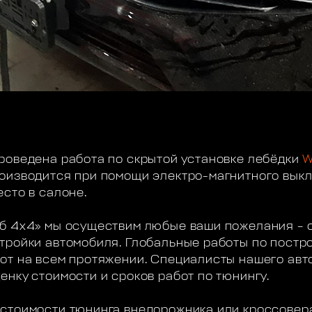
роведена работа по скрытой установке лебёдки
W
оизводится при помощи электро-магнитного выкл
есто в салоне.
б 4х4» мы осуществим любые ваши пожелания – 
стройки автомобиля. Глобальные работы по пост
от на всем протяжении. Специалисты нашего авт
нку стоимости и сроков работ по тюнингу.
стоимости тюнинга внедорожника или кроссовера