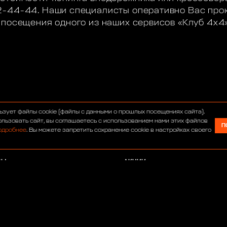
2-44-44. Наши специалисты оперативно Вас прок
 посещения одного из наших сервисов «Клуб 4х4»
С
ИНТЕРНЕТ-МАГАЗИН
ьзует файлы cookie (файлы с данными о прошлых посещениях сайта).
УМ
СЕРВИС
льзовать сайт, вы соглашаетесь с использованием нами этих файлов
П
одробнее
. Вы можете запретить сохранение cookie в настройках своего
ОСТИ
ТЮНИНГ
АВТОСАЛОН
ДЫ
АКЦИИ
АНСИИ
ПАРТНЕРЫ
РТА
ИТИКА КОНФИДЕНЦИАЛЬНОСТИ