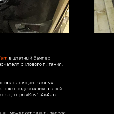
arn
в штатный бампер.
ючателя силового питания.
от инсталляции готовых
роению внедорожника вашей
отехцентра «Клуб 4х4» в
 вы может отправить запрос