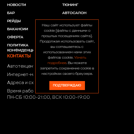
НОВОСТИ
ТЮНИНГ
БАР
АВТОСАЛОН
РЕЙДЫ
АКЦИИ
Наш сайт использует файлы
ВАКАНСИИ
ПАРТНЕРЫ
cookie (файлы с данными о
прошлых посещениях сайта).
ОФЕРТА
Продолжая использовать сайт,
ПОЛИТИКА
вы соглашаетесь с
КОНФИДЕНЦИАЛЬНОСТИ
использованием нами этих
КОНТАКТЫ
файлов cookie.
Узнать
подробнее
. Вы можете
Автотехцентр:
8 (499) 922-44-44
запретить сохранение cookie в
настройках своего браузера.
Интернет-магазин:
+7 (916) 922-44-44
Адреса и схемы проезда
ПОДТВЕРЖДАЮ
Время работы автотехцентра:
ПН-СБ 10:00-21:00, ВСК 10:00-19:00
Время работы интернет-магазина:
ПН-ПТ 10:00-19:00
club4x4@club4x4.ru
shop@club4x4.ru