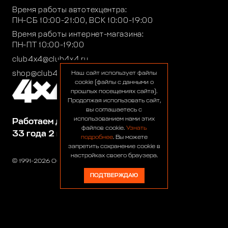
Время работы автотехцентра:
ПН-СБ 10:00-21:00, ВСК 10:00-19:00
Время работы интернет-магазина:
ПН-ПТ 10:00-19:00
club4x4@club4x4.ru
shop@club4x4.ru
Наш сайт использует файлы
cookie (файлы с данными о
прошлых посещениях сайта).
Продолжая использовать сайт,
вы соглашаетесь с
использованием нами этих
Работаем для вас:
файлов cookie.
Узнать
33 года 2 месяца 23 дня
подробнее
. Вы можете
запретить сохранение cookie в
настройках своего браузера.
© 1991-2026 ООО «Сервис 4х4»
ПОДТВЕРЖДАЮ